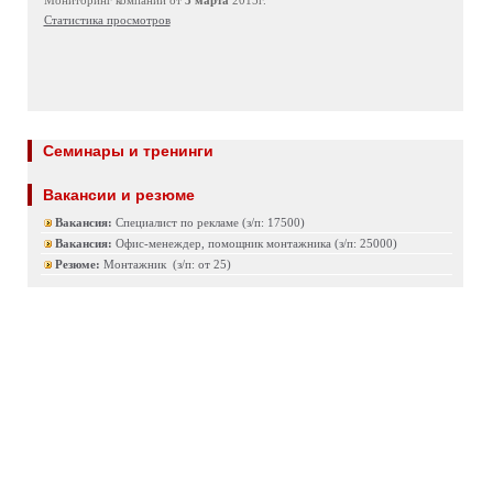
Мониторинг компаний от
3 марта
2015г.
Статистика просмотров
Семинары и тренинги
Вакансии и резюме
Вакансия:
Специалист по рекламе (з/п: 17500)
Вакансия:
Офис-менеждер, помощник монтажника (з/п: 25000)
Резюме:
Монтажник (з/п: от 25)