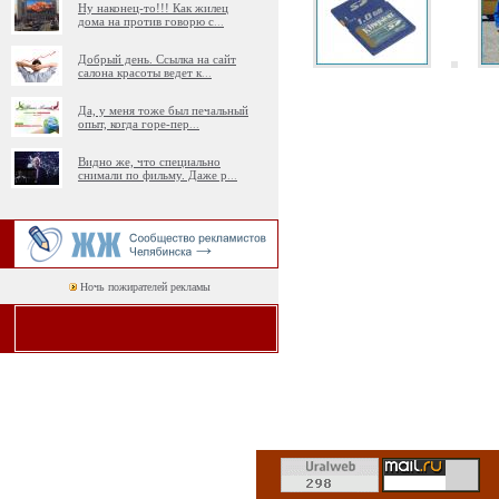
Ну наконец-то!!! Как жилец
дома на против говорю с
...
Добрый день. Ссылка на сайт
салона красоты ведет к
...
Да, у меня тоже был печальный
опыт, когда горе-пер
...
Видно же, что специально
снимали по фильму. Даже р
...
Ночь пожирателей рекламы