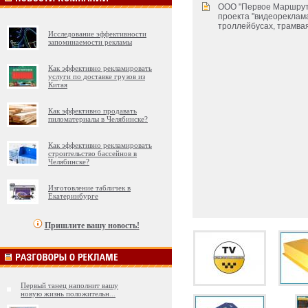
ООО "Первое Маршрутн
проекта "видеореклама
троллейбусах, трамвая
Исследование эффективности
запоминаемости рекламы
Как эффективно рекламировать
услуги по доставке грузов из
Китая
Как эффективно продавать
пиломатериалы в Челябинске?
Как эффективно рекламировать
строительство бассейнов в
Челябинске?
Изготовление табличек в
Екатеринбурге
Пришлите вашу новость!
Первый танец наполнит вашу
новую жизнь положительн
...