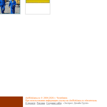
chelReklama.ru © 2004-2026 г. Челябинск
При использовании информации ссылка на chelReklama.ru обязательна.
О проекте
Реклама
Cоздание сайта
: «Экспресс Дизайн Групп»