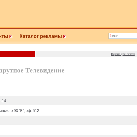
кты
Каталог рекламы
Версия для печати
рутное Телевидение
3-14
инского 93 "Б", оф. 512