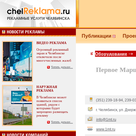
Публикации
Прое
ВИДЕО РЕКЛАМА
Огромный рекламный
экран в Челябинске
Оборудование
отключили после
многочисленных жалоб
Читать дальше...
Первое Марш
НАРУЖНАЯ
РЕКЛАМА
В Челябинске может
(351) 239-18-94, 239-0
появиться список
зданий, рядом с
которыми будет
г. Челябинск, ул. Дзерж
запрещено размещать
рекламу
info@1mt.ru
Читать дальше...
www.1mt.ru