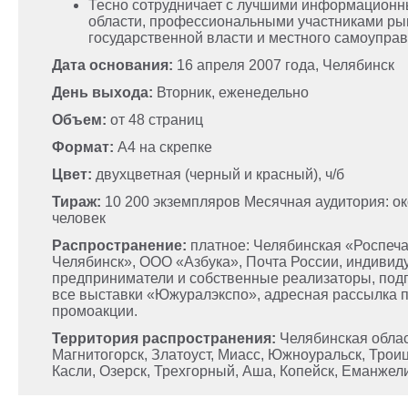
Тесно сотрудничает с лучшими информацион
области, профессиональными участниками ры
государственной власти и местного самоупра
Дата основания:
16 апреля 2007 года, Челябинск
День выхода:
Вторник, еженедельно
Объем:
от 48 страниц
Формат:
А4 на скрепке
Цвет:
двухцветная (черный и красный), ч/б
Тираж:
10 200 экземпляров Месячная аудитория: ок
человек
Распространение:
платное: Челябинская «Роспеча
Челябинск», ООО «Азбука», Почта России, индиви
предприниматели и собственные реализаторы, подп
все выставки «Южуралэкспо», адресная рассылка 
промоакции.
Территория распространения:
Челябинская облас
Магнитогорск, Златоуст, Миасс, Южноуральск, Трои
Касли, Озерск, Трехгорный, Аша, Копейск, Еманжели