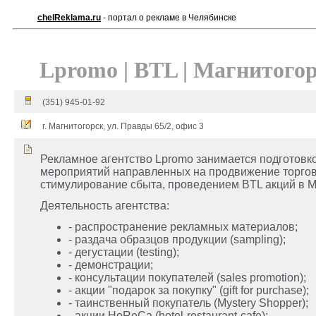
chelReklama.ru
- портал о рекламе в Челябинске
Lpromo | BTL | Магнитого
(351) 945-01-92
г. Магнитогорск, ул. Правды 65/2, офис 3
Рекламное агентство Lpromo занимается подготовк
мероприятий направленных на продвижение торгов
стимулирование сбыта, проведением BTL акций в М
Деятельность агентства:
- распространение рекламных материалов;
- раздача образцов продукции (sampling);
- дегустации (testing);
- демонстрации;
- консультации покупателей (sales promotion);
- акции "подарок за покупку" (gift for purchase);
- таинственный покупатель (Mystery Shopper);
- акции HoReCa (hotel-restaurant-cafe);