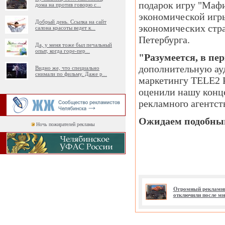
подарок игру "Мафи
дома на против говорю с
...
экономической игр
Добрый день. Ссылка на сайт
экономических стра
салона красоты ведет к
...
Петербурга.
Да, у меня тоже был печальный
опыт, когда горе-пер
...
"Разумеется, в пе
дополнительную ауд
Видно же, что специально
снимали по фильму. Даже р
...
маркетингу TELE2 Р
оценили нашу конц
рекламного агентст
Ожидаем подобный
Ночь пожирателей рекламы
Огромный рекламны
отключили после м