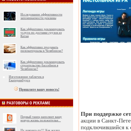
Исследование эффективности
запоминаемости рекламы
Как эффективно рекламировать
услуги по доставке грузов из
Китая
Как эффективно продавать
пиломатериалы в Челябинске?
Как эффективно рекламировать
строительство бассейнов в
Челябинске?
Изготовление табличек в
Екатеринбурге
Пришлите вашу новость!
При поддержке се
Первый танец наполнит вашу
акции в Санкт-Пете
новую жизнь положительн
...
подключившийся к о
Ну наконец-то!!! Как жилец