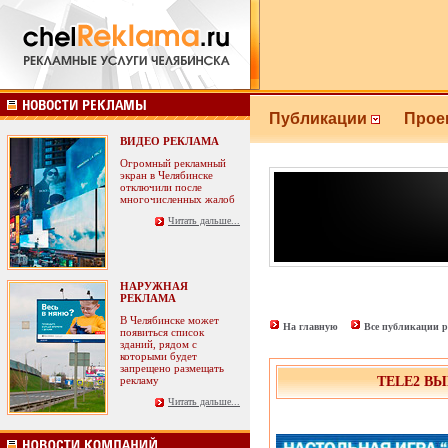
Публикации
Прое
ВИДЕО РЕКЛАМА
Огромный рекламный
экран в Челябинске
отключили после
многочисленных жалоб
Читать дальше...
НАРУЖНАЯ
РЕКЛАМА
В Челябинске может
На главную
Все публикации р
появиться список
зданий, рядом с
которыми будет
запрещено размещать
рекламу
TELE2 В
Читать дальше...