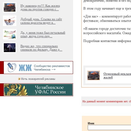
демократично, понятно и без по
Ну наконец-то!!! Как жилец
В этом году начинает еще в тре
дома на против говорю с
...
«Для нас» – комментирует рабо
Добрый день. Ссылка на сайт
фестивале, обмениваться опытом
салона красоты ведет к
...
«В нашем городе достаточно тал
Да, у меня тоже был печальный
всероссийского масштаба. Ожид
опыт, когда горе-пер
...
Подробная контактная информаци
Видно же, что специально
снимали по фильму. Даже р
...
Огромный рекламн
жалоб
Ночь пожирателей рекламы
На данный момент комментариев нет. c
Имя: