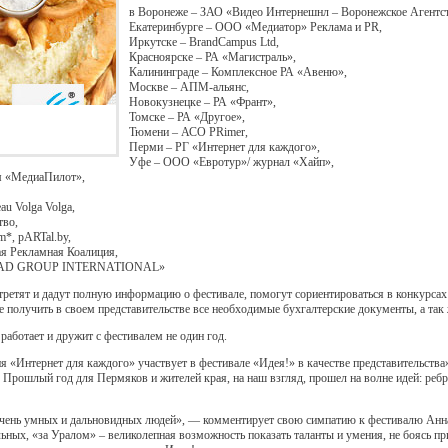
в Воронеже – ЗАО «Видео Интернешнл – Воронежское Агентст
Екатеринбурге – ООО «Медиатор» Реклама и PR,
Иркутске – BrandCampus Ltd,
Красноярске – РА «Магистраль»,
Калининграде – Комплексное РА «Авеню»,
Москве – АПМ-альянс,
Новокузнецке – РА «Франт»,
Томске – РА «Другое»,
Тюмени – АСО PRimer,
Перми – РГ «Интернет для каждого»,
Уфе – ООО «Евротур»/ журнал «Хайп»,
м «МедиаПилот»,
au Volga Volga,
во,
m*, pARTal.by,
ая Рекламная Коалиция,
 «MAD GROUP INTERNATIONAL»
ретят и дадут полную информацию о фестивале, помогут сориентироваться в конкурсах и
 получить в своем представительстве все необходимые бухгалтерские документы, а так
работает и дружит с фестивалем не один год.
я «Интернет для каждого» участвует в фестивале «Идея!» в качестве представительства
 « Прошлый год для Пермяков и жителей края, на наш взгляд, прошел на волне идей: реб
очень умных и дальновидных людей», — комментирует свою симпатию к фестивалю Анна
ьных, «за Уралом» – великолепная возможность показать таланты и умения, не боясь п