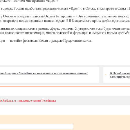
дтекста – вот чем мне нравится «Идея!»
х городах России заработали представительства «Идеи!»: в Омске, в Кемерово и Санкт-П
ту Омского представительства Оксана Батыршина – «Это возможность привлечь омских 
, открывать новые таланты в нашем городе!!! В Омске много ярких идей и оригинальны
антливых специалистов в разных сферах рекламы. Я уверен, что всем будет очень полез
аю только позитивные эмоции, много полезной информации и импульс к новым идеям!»
я — на сайте фестиваля idea.ru в разделе Представительства.
ый экран в Челябинске отключили после многочисленных
В Челябинске
размещать р
helReklama.ru - рекламные услуги Челябинска