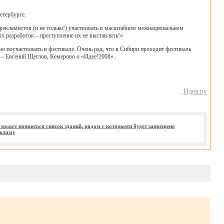
етербурге.
рекламистов (и не только!) участвовать в масштабном межнациональном
х разработок – преступление их не выставлять!»
но поучаствовать в фестивале. Очень рад, что в Сибири проходит фестиваль
 – Евгений Щеглов, Кемерово о «Идее!2008».
Идея.ру
 может появиться список зданий, рядом с которыми будет запрещено
екламу