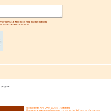
ся частными мнениями лиц, их написавших.
я ответственности не несет.
 раздела
chelReklama.ru © 2004-2026 г. Челябинск
При использовании информации ссылка на chelReklama.ru обязательна.