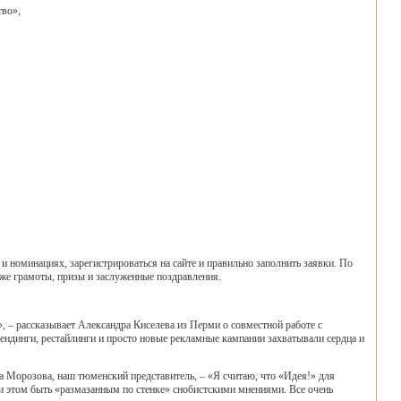
во»,
 номинациях, зарегистрироваться на сайте и правильно заполнить заявки. По
 же грамоты, призы и заслуженные поздравления.
», – рассказывает Александра Киселева из Перми о совместной работе с
рендинги, рестайлинги и просто новые рекламные кампании захватывали сердца и
 Морозова, наш тюменский представитель, – «Я считаю, что «Идея!» для
ри этом быть «размазанным по стенке» снобистскими мнениями. Все очень