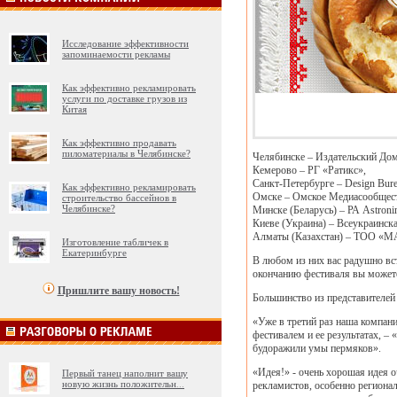
Исследование эффективности
запоминаемости рекламы
Как эффективно рекламировать
услуги по доставке грузов из
Китая
Как эффективно продавать
пиломатериалы в Челябинске?
Челябинске – Издательский До
Кемерово – РГ «Ратикс»,
Санкт-Петербурге – Design Bure
Как эффективно рекламировать
Омске – Омское Медиасообщест
строительство бассейнов в
Челябинске?
Минске (Беларусь) – РА Astroni
Киеве (Украина) – Всеукраинск
Алматы (Казахстан) – ТОО
Изготовление табличек в
Екатеринбурге
В любом из них вас радушно вст
окончанию фестиваля вы можете
Пришлите вашу новость!
Большинство из представителей 
«Уже в третий раз наша компани
фестивалем и ее результатах, –
будоражили умы пермяков».
«Идея!» - очень хорошая идея 
Первый танец наполнит вашу
новую жизнь положительн
...
рекламистов, особенно регионал