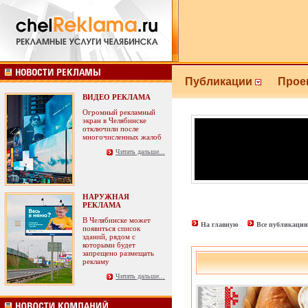
Публикации
Прое
ВИДЕО РЕКЛАМА
Огромный рекламный
экран в Челябинске
отключили после
многочисленных жалоб
Читать дальше...
НАРУЖНАЯ
РЕКЛАМА
В Челябинске может
На главную
Все публикации
появиться список
зданий, рядом с
которыми будет
запрещено размещать
рекламу
Читать дальше...