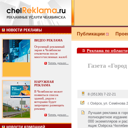
Публикации
Прое
ВИДЕО РЕКЛАМА
Огромный рекламный
экран в Челябинске
Реклама по области
отключили после
многочисленных жалоб
Читать дальше...
Газета «Город
НАРУЖНАЯ
РЕКЛАМА
В Челябинске может
8 (35130) 7-22-21
появиться список
зданий, рядом с
которыми будет
г. Озёрск, ул. Семёнова 
запрещено размещать
рекламу
Лучшая реклама в горо
Читать дальше...
полноцветное издание
000 экземпляров и ра
ящик Озёрска Челябинс