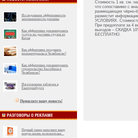
Стоимость 1 кв. см. н
что сопоставимо с ана
размещающих чёрно-бе
Исследование эффективности
разместит информац
запоминаемости рекламы
УСЛОВИЯХ. Стоимость 
При предоплате за 4 
выходов – СКИДКА 10%
Как эффективно рекламировать
БЕСПЛАТНО.
услуги по доставке грузов из
Китая
Как эффективно продавать
пиломатериалы в Челябинске?
Как эффективно рекламировать
строительство бассейнов в
Челябинске?
Изготовление табличек в
Екатеринбурге
Пришлите вашу новость!
Первый танец наполнит вашу
новую жизнь положительн
...