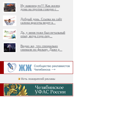
Ну наконец-то!!! Как жилец
дома на против говорю с
...
Добрый день. Ссылка на сайт
салона красоты ведет к
...
Да, у меня тоже был печальный
опыт, когда горе-пер
...
Видно же, что специально
снимали по фильму. Даже р
...
Ночь пожирателей рекламы