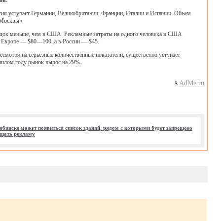
ов.
сия уступает Германии, Великобритании, Франции, Италии и Испании. Объем
 Москвы».
порядок меньше, чем в США. Рекламные затраты на одного человека в США
й Европе — $80—100, а в России — $45.
есмотря на серьезные количественные показатели, существенно уступает
ошлом году рынок вырос на 29%.
AdMe.ru
ябинске может появиться список зданий, рядом с которыми будет запрещено
щать рекламу