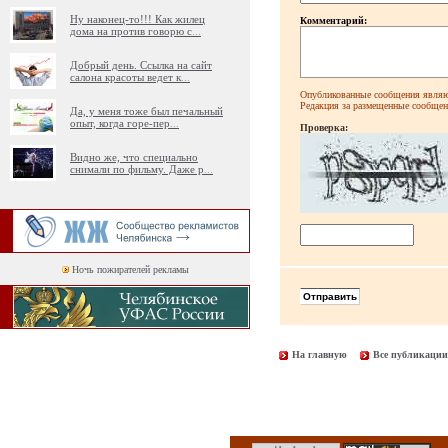
Ну наконец-то!!! Как жилец
Комментарий:
дома на против говорю с
...
Добрый день. Ссылка на сайт
салона красоты ведет к
...
Опубликованные сообщения являют
Редакция за размещенные сообщени
Да, у меня тоже был печальный
опыт, когда горе-пер
...
Проверка:
Видно же, что специально
снимали по фильму. Даже р
...
Ночь пожирателей рекламы
На главную
Все публикации