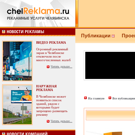
Публикации
Прое
ВИДЕО РЕКЛАМА
Огромный рекламный
экран в Челябинске
отключили после
многочисленных жалоб
Читать дальше...
НАРУЖНАЯ
РЕКЛАМА
В Челябинске может
На главную
Все публикации
появиться список
зданий, рядом с
которыми будет
запрещено размещать
рекламу
Читать дальше...