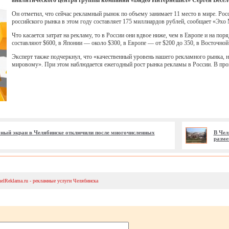
аналитического центра группы компаний «Видео Интернешнл» Сергей Весел
Он отметил, что сейчас рекламный рынок по объему занимает 11 место в мире. Рос
российского рынка в этом году составляет 175 миллиардов рублей, сообщает «Эхо
Что касается затрат на рекламу, то в России они вдвое ниже, чем в Европе и на 
составляют $600, в Японии — около $300, в Европе — от $200 до 350, в Восточно
Эксперт также подчеркнул, что «качественный уровень нашего рекламного рынка, н
мировому». При этом наблюдается ежегодный рост рынка рекламы в России. В пр
ый экран в Челябинске отключили после многочисленных
В Чел
разме
helReklama.ru - рекламные услуги Челябинска