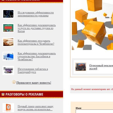
Исследование эффективности
запоминаемости рекламы
Как эффективно рекламировать
услуги по доставке грузов из
Китая
Как эффективно продавать
пиломатериалы в Челябинске?
Как эффективно рекламировать
строительство бассейнов в
Челябинске?
Огромный рекламн
жалоб
Изготовление табличек в
Екатеринбурге
Пришлите вашу новость!
На данный момент комментариев нет. c
Первый танец наполнит вашу
Имя:
новую жизнь положительн
...