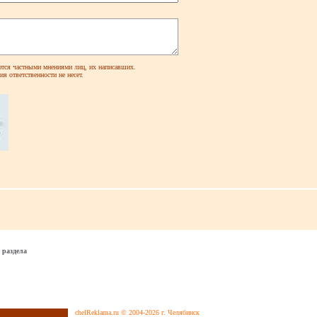
ся частными мнениями лиц, их написавших.
я ответственности не несет.
 раздела
chelReklama.ru © 2004-2026 г. Челябинск