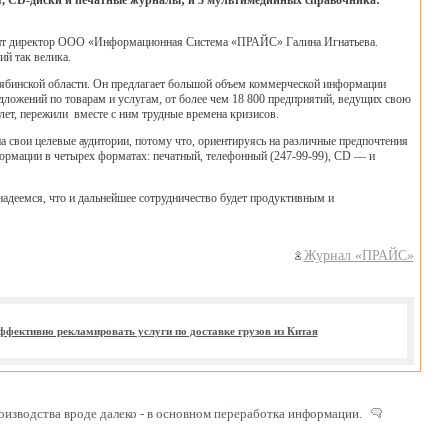
я, CD-диски и печатные журналы; и 3 мультимедийных справочника:
рит директор ООО «Информационная Система «ПРАЙС» Галина Игнатьева.
ий так велика.
ябинской области. Он предлагает большой объем коммерческой информации
едложений по товарам и услугам, от более чем 18 800 предприятий, ведущих свою
лет, пережили вместе с ним трудные времена кризисов.
свои целевые аудитории, потому что, ориентируясь на различные предпочтения
рмации в четырех форматах: печатный, телефонный (247-99-99), CD — и
адеемся, что и дальнейшее сотрудничество будет продуктивным и
Журнал «ПРАЙС»
ффективно рекламировать услуги по доставке грузов из Китая
роизводства вроде далеко - в основном переработка информации.