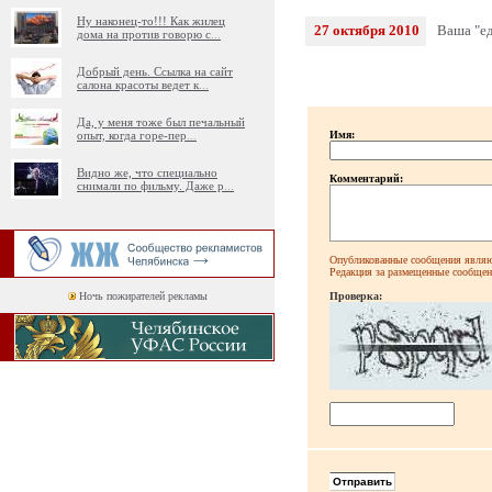
Ну наконец-то!!! Как жилец
27 октября 2010
Ваша "ед
дома на против говорю с
...
Добрый день. Ссылка на сайт
салона красоты ведет к
...
Да, у меня тоже был печальный
опыт, когда горе-пер
...
Имя:
Видно же, что специально
Комментарий:
снимали по фильму. Даже р
...
Опубликованные сообщения являют
Редакция за размещенные сообщени
Ночь пожирателей рекламы
Проверка: