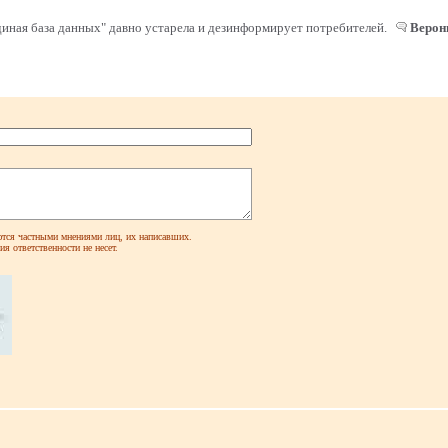
иная база данных" давно устарела и дезинформирует потребителей.
Верон
ся частными мнениями лиц, их написавших.
я ответственности не несет.