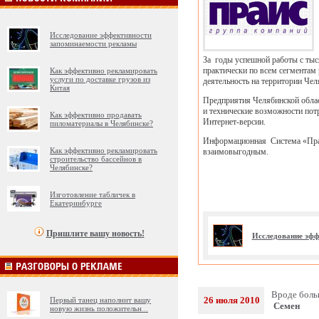
Исследование эффективности
запоминаемости рекламы
За годы успешной работы с тыс
практически по всем сегментам 
Как эффективно рекламировать
услуги по доставке грузов из
деятельность на территории Че
Китая
Предприятия Челябинской облас
и технические возможности по
Как эффективно продавать
Интернет-версии.
пиломатериалы в Челябинске?
Информационная Система «Прайс
Как эффективно рекламировать
взаимовыгодным.
строительство бассейнов в
Челябинске?
Изготовление табличек в
Екатеринбурге
Пришлите вашу новость!
Исследование эфф
Вроде больш
26 июля 2010
Первый танец наполнит вашу
Семен
новую жизнь положительн
...