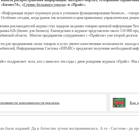
канала распространения информации: интернет-портал, телефонная справочна
«Бизнес74», «
Сервис большого города
» и «Прайс».
«Информация играет огромную роль в успешном функционировании бизнеса», - гово
Особенно сегодня, когда рынок так волатилен и цена правильных управленческих решен
ячами рекламодателей журнал стал лидером на рынке товарно-ценовой информации Чел
рынка b2b (бизнес для бизнеса). Еженедельно в журнале представлено около 110 000 пр
лябинской области. Многие предприятия сотрудничают с «Прайсом» уже второй десяток 
ти для продвижения своих товаров и услуг имеют качественные возможности выхода на 
требителей, Информационная Система «ПРАЙС» предлагает получение необходимой инфо
» поздравляет всех, кто с нами все эти годы с днем рождения журнала «Прайс». Мы н
ективности запоминаемости рекламы
Как э
е было изданий. Да и Агенство лучше воспринималось. А то - Система - до п