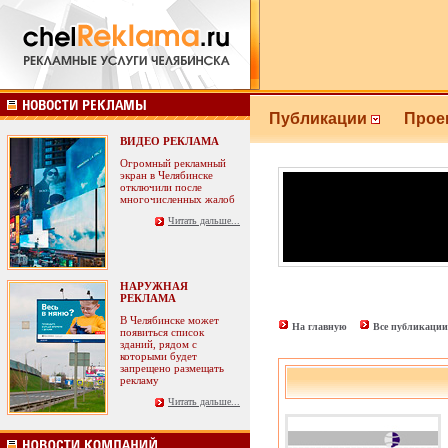
Публикации
Прое
ВИДЕО РЕКЛАМА
Огромный рекламный
экран в Челябинске
отключили после
многочисленных жалоб
Читать дальше...
НАРУЖНАЯ
РЕКЛАМА
В Челябинске может
На главную
Все публикации
появиться список
зданий, рядом с
которыми будет
запрещено размещать
рекламу
Читать дальше...