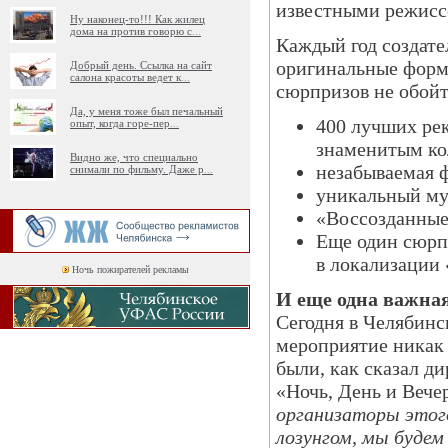
известными режиссе
Ну наконец-то!!! Как жилец
дома на против говорю с
...
Каждый год создат
оригинальные формы
Добрый день. Ссылка на сайт
салона красоты ведет к
...
сюрпризов не обойт
Да, у меня тоже был печальный
400 лучших рек
опыт, когда горе-пер
...
знаменитым ко
Видно же, что специально
незабываемая ф
снимали по фильму. Даже р
...
уникальный муз
«Воссозданные 
Еще один сюрп
в локализации 
Ночь пожирателей рекламы
И еще одна важная
Сегодня в Челябинс
мероприятие никак 
были, как сказал д
«Ночь, День и Вече
организаторы этог
лозунгом, мы будем