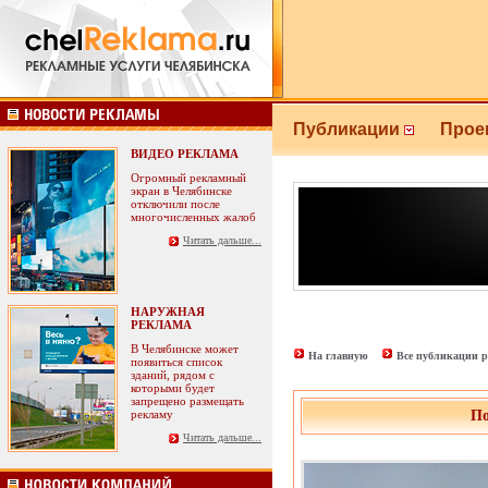
Публикации
Прое
ВИДЕО РЕКЛАМА
Огромный рекламный
экран в Челябинске
отключили после
многочисленных жалоб
Читать дальше...
НАРУЖНАЯ
РЕКЛАМА
В Челябинске может
На главную
Все публикации р
появиться список
зданий, рядом с
которыми будет
запрещено размещать
рекламу
По
Читать дальше...