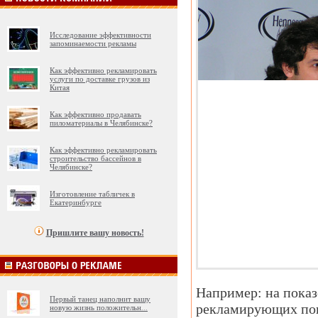
Исследование эффективности
запоминаемости рекламы
Как эффективно рекламировать
услуги по доставке грузов из
Китая
Как эффективно продавать
пиломатериалы в Челябинске?
Как эффективно рекламировать
строительство бассейнов в
Челябинске?
Изготовление табличек в
Екатеринбурге
Пришлите вашу новость!
Например: на показ
Первый танец наполнит вашу
рекламирующих пок
новую жизнь положительн
...