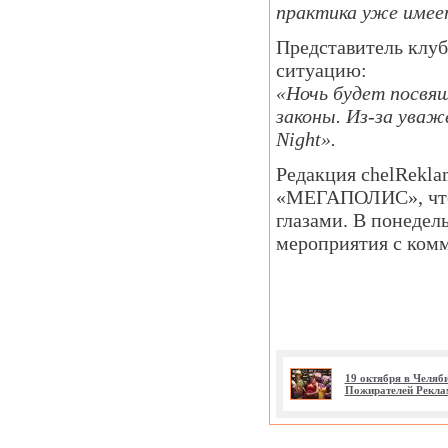
практика уже имее
Представитель клуб
ситуацию:
«Ночь будет посвя
законы. Из-за уваж
Night».
Редакция chelRekla
«МЕГАПОЛИС», что 
глазами. В понедел
мероприятия с ком
19 октября в Челяб
Пожирателей Рекла