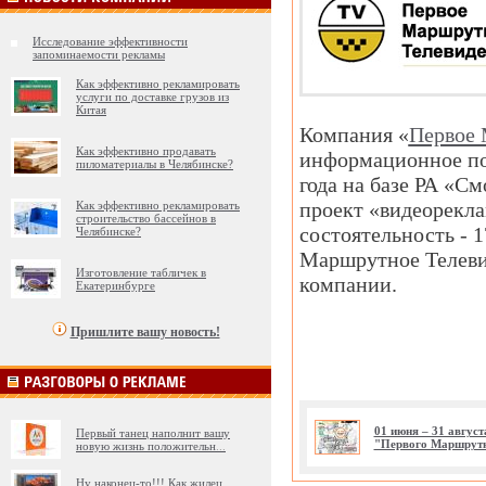
Исследование эффективности
запоминаемости рекламы
Как эффективно рекламировать
услуги по доставке грузов из
Китая
Компания «
Первое 
Как эффективно продавать
информационное пол
пиломатериалы в Челябинске?
года на базе РА «С
проект «видеорекла
Как эффективно рекламировать
строительство бассейнов в
состоятельность - 
Челябинске?
Маршрутное Телевид
Изготовление табличек в
компании.
Екатеринбурге
Пришлите вашу новость!
01 июня – 31 авгус
Первый танец наполнит вашу
"Первого Маршрутн
новую жизнь положительн
...
Ну наконец-то!!! Как жилец