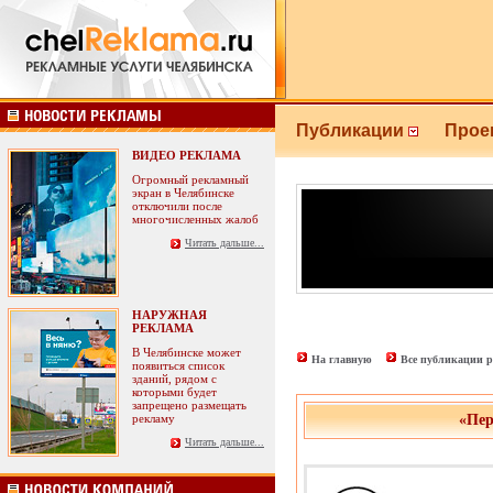
Публикации
Прое
ВИДЕО РЕКЛАМА
Огромный рекламный
экран в Челябинске
отключили после
многочисленных жалоб
Читать дальше...
НАРУЖНАЯ
РЕКЛАМА
В Челябинске может
На главную
Все публикации р
появиться список
зданий, рядом с
которыми будет
запрещено размещать
рекламу
«Перв
Читать дальше...