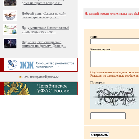
дома на против говорю с
...
Добрый день. Ссылка на сайт
На данный момент комментариев нет. che
салона красоты ведет к
...
Да, у меня тоже был печальный
опыт, когда горе-пер
...
Имя:
Видно же, что специально
снимали по фильму. Даже р
...
Комментарий:
Опубликованные сообщения являютс
Редакция за размещенные сообщения 
Ночь пожирателей рекламы
Проверка: