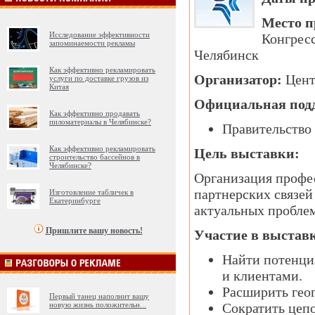
Место п
Исследование эффективности
Конгрес
запоминаемости рекламы
Челябинск
Как эффективно рекламировать
Организатор:
Цент
услуги по доставке грузов из
Китая
Официальная под
Как эффективно продавать
пиломатериалы в Челябинске?
Правительство
Как эффективно рекламировать
Цель выставки:
строительство бассейнов в
Челябинске?
Организация профе
партнерских связей
Изготовление табличек в
Екатеринбурге
актуальных проблем
Пришлите вашу новость!
Участие в выставк
Найти потенци
и клиентами.
Расширить гео
Первый танец наполнит вашу
новую жизнь положительн
...
Сократить цепо