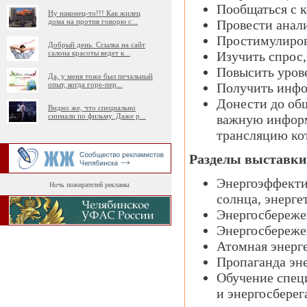
Пообщаться с 
Ну наконец-то!!! Как жилец
дома на против говорю с
...
Провести анали
Простимулиров
Добрый день. Ссылка на сайт
салона красоты ведет к
...
Изучить спрос,
Повысить уров
Да, у меня тоже был печальный
опыт, когда горе-пер
...
Получить инфо
Донести до об
Видно же, что специально
снимали по фильму. Даже р
...
важную информа
трансляцию ко
Разделы выставки
Энергоэффекти
Ночь пожирателей рекламы
солнца, энерге
Энергосбереже
Энергосбереже
Атомная энерг
Пропаганда эн
Обучение спец
и энергосбере