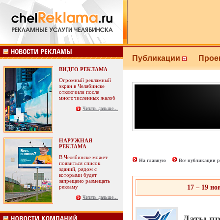
Публикации
Прое
ВИДЕО РЕКЛАМА
Огромный рекламный
экран в Челябинске
отключили после
многочисленных жалоб
Читать дальше...
НАРУЖНАЯ
РЕКЛАМА
В Челябинске может
На главную
Все публикации р
появиться список
зданий, рядом с
которыми будет
запрещено размещать
рекламу
17 – 19 н
Читать дальше...
Даты пр