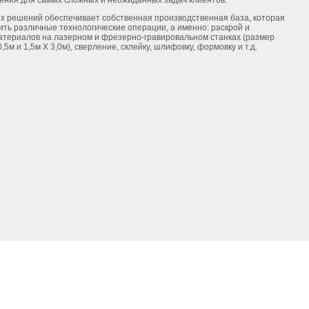
ения для самых сложных и неожиданных задач клиентов.
 решений обеспечивает собственная производственная база, которая
ть различные технологические операции, а именно: раскрой и
атериалов на лазерном и фрезерно-гравировальном станках (размер
,5м и 1,5м Х 3,0м), сверление, склейку, шлифовку, формовку и т.д.