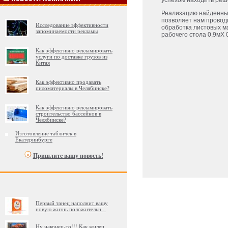
успехом находить реш
Реализацию найденных
позволяет нам проводи
Исследование эффективности
обработка листовых м
запоминаемости рекламы
рабочего стола 0,9мХ 0
Как эффективно рекламировать
услуги по доставке грузов из
Китая
Как эффективно продавать
пиломатериалы в Челябинске?
Как эффективно рекламировать
строительство бассейнов в
Челябинске?
Изготовление табличек в
Екатеринбурге
Пришлите вашу новость!
Первый танец наполнит вашу
новую жизнь положительн
...
Ну наконец-то!!! Как жилец