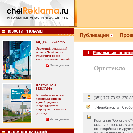
Публикации
Прое
ВИДЕО РЕКЛАМА
Огромный рекламный
экран в Челябинске
Рекламные констр
отключили после
многочисленных жалоб
Читать дальше...
Оргстекло
НАРУЖНАЯ
РЕКЛАМА
В Челябинске может
(351) 727-73-93, 270-8
появиться список
зданий, рядом с
которыми будет
г. Челябинск, ул. Своб
запрещено размещать
рекламу
Читать дальше...
Компания "Оргстекло"
органического стекла 
поликарбонат и другие