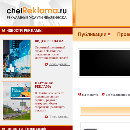
Публикации
Прое
ВИДЕО РЕКЛАМА
Огромный рекламный
экран в Челябинске
отключили после
многочисленных жалоб
Читать дальше...
НАРУЖНАЯ
РЕКЛАМА
В Челябинске может
На главную
Все публикации р
появиться список
зданий, рядом с
которыми будет
запрещено размещать
рекламу
Читать дальше...