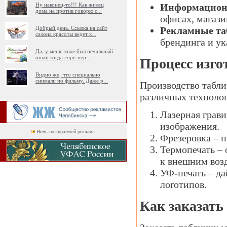
Информацион
Ну наконец-то!!! Как жилец
дома на против говорю с
...
офисах, магази
Рекламные та
Добрый день. Ссылка на сайт
салона красоты ведет к
...
брендинга и у
Да, у меня тоже был печальный
опыт, когда горе-пер
...
Процесс изго
Видно же, что специально
снимали по фильму. Даже р
...
Производство табли
различных техноло
Лазерная грави
изображения.
Ночь пожирателей рекламы
Фрезеровка – п
Термопечать –
к внешним воз
УФ-печать – д
логотипов.
Как заказать