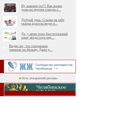
Ну наконец-то!!! Как жилец
дома на против говорю с
...
Добрый день. Ссылка на сайт
салона красоты ведет к
...
Да, у меня тоже был печальный
опыт, когда горе-пер
...
Видно же, что специально
снимали по фильму. Даже р
...
Ночь пожирателей рекламы