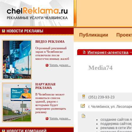
Публикации
Прое
ВИДЕО РЕКЛАМА
Огромный рекламный
экран в Челябинске
Интернет-агентства
отключили после
многочисленных жалоб
Читать дальше...
Media74
НАРУЖНАЯ
РЕКЛАМА
В Челябинске может
(351) 239-93-23
появиться список
зданий, рядом с
которыми будет
г. Челябинск, ул. Лесопар
запрещено размещать
рекламу
Читать дальше...
создание сайтов 
поддержка сайтов;
реклама в сети Ин