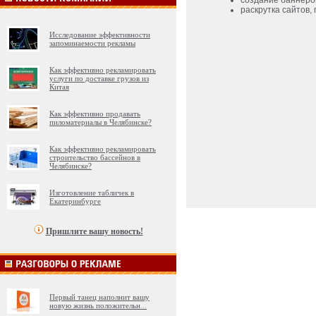
создание баннеро
раскрутка сайтов,
Исследование эффективности
запоминаемости рекламы
Как эффективно рекламировать
услуги по доставке грузов из
Китая
Как эффективно продавать
пиломатериалы в Челябинске?
Как эффективно рекламировать
строительство бассейнов в
Челябинске?
Изготовление табличек в
Екатеринбурге
Пришлите вашу новость!
Первый танец наполнит вашу
новую жизнь положительн
...