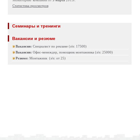
Мониторинг компаний от
3 марта
2015г.
Статистика просмотров
Семинары и тренинги
Вакансии и резюме
Вакансия:
Специалист по рекламе (з/п: 17500)
Вакансия:
Офис-менеждер, помощник монтажника (з/п: 25000)
Резюме:
Монтажник (з/п: от 25)