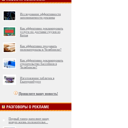
Исследование эффективности
запоминаемости рекламы
Как эффективно рекламировать
услуги по доставке грузов из
Китая
Как эффективно продавать
пиломатериалы в Челябинске?
Как эффективно рекламировать
строительство бассейнов в
Челябинске?
Изготовление табличек в
Екатеринбурге
Пришлите вашу новость!
Первый танец наполнит вашу
новую жизнь положительн
...