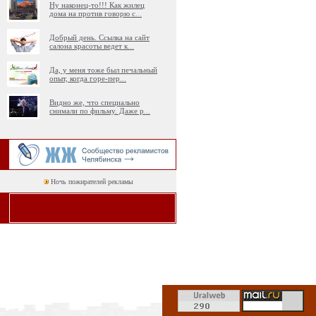
Ну наконец-то!!! Как жилец
дома на против говорю с
...
Добрый день. Ссылка на сайт
салона красоты ведет к
...
Да, у меня тоже был печальный
опыт, когда горе-пер
...
Видно же, что специально
снимали по фильму. Даже р
...
Ночь пожирателей рекламы