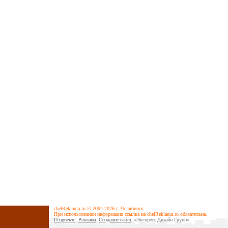
chelReklama.ru © 2004-2026 г. Челябинск
При использовании информации ссылка на chelReklama.ru обязательна.
О проекте
Реклама
Cоздание сайта
: «Экспресс Дизайн Групп»