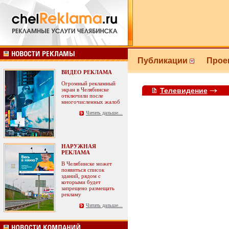
Публикации
Прое
ВИДЕО РЕКЛАМА
Огромный рекламный
экран в Челябинске
Телевидение
отключили после
многочисленных жалоб
Читать дальше...
НАРУЖНАЯ
РЕКЛАМА
В Челябинске может
появиться список
зданий, рядом с
которыми будет
запрещено размещать
рекламу
Читать дальше...