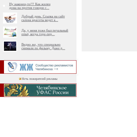
Ну наконец-то!!! Как жилец
дома на против говорю с
...
Добрый день. Ссылка на сайт
салона красоты ведет к
...
Да, у меня тоже был печальный
опыт, когда горе-пер
...
Видно же, что специально
снимали по фильму. Даже р
...
Ночь пожирателей рекламы