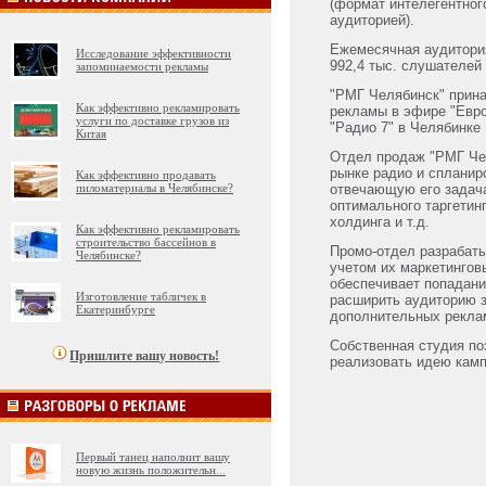
(формат интелегентног
аудиторией).
Ежемесячная аудитория
Исследование эффективности
992,4 тыс. слушателей 
запоминаемости рекламы
"РМГ Челябинск" прин
Как эффективно рекламировать
рекламы в эфире "Евро
услуги по доставке грузов из
"Радио 7" в Челябинке
Китая
Отдел продаж "РМГ Чел
рынке радио и сплани
Как эффективно продавать
пиломатериалы в Челябинске?
отвечающую его задач
оптимального таргетин
холдинга и т.д.
Как эффективно рекламировать
строительство бассейнов в
Промо-отдел разрабаты
Челябинске?
учетом их маркетингов
обеспечивает попадани
Изготовление табличек в
расширить аудиторию з
Екатеринбурге
дополнительных рекла
Собственная студия по
Пришлите вашу новость!
реализовать идею камп
Первый танец наполнит вашу
новую жизнь положительн
...