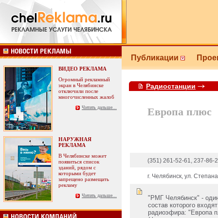
Публикации
Прое
ВИДЕО РЕКЛАМА
Огромный рекламный
экран в Челябинске
Радиостанции
отключили после
многочисленных жалоб
Читать дальше...
Европа плюс
НАРУЖНАЯ
РЕКЛАМА
В Челябинске может
(351) 261-52-61, 237-86-
появиться список
зданий, рядом с
которыми будет
г. Челябинск, ул. Степана
запрещено размещать
рекламу
Читать дальше...
"РМГ Челябинск" - оди
состав которого входят
радиоэфира: "Европа п