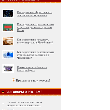
Исследование эффективности
запоминаемости рекламы
Как эффективно рекламировать
услуги по доставке грузов из
Китая
Как эффективно продавать
пиломатериалы в Челябинске?
Как эффективно рекламировать
строительство бассейнов в
Челябинске?
Изготовление табличек в
Екатеринбурге
Пришлите вашу новость!
Первый танец наполнит вашу
новую жизнь положительн
...