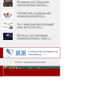
Ну наконец-то!!! Как жилец
дома на против говорю с
...
Добрый день. Ссылка на сайт
салона красоты ведет к
...
Да, у меня тоже был печальный
опыт, когда горе-пер
...
Видно же, что специально
снимали по фильму. Даже р
...
Ночь пожирателей рекламы