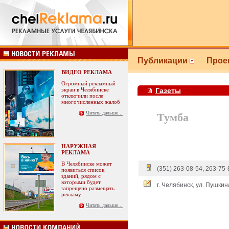
Публикации
Прое
ВИДЕО РЕКЛАМА
Огромный рекламный
экран в Челябинске
Газеты
отключили после
многочисленных жалоб
Читать дальше...
Тумба
НАРУЖНАЯ
РЕКЛАМА
В Челябинске может
(351) 263-08-54, 263-75-
появиться список
зданий, рядом с
которыми будет
г. Челябинск, ул. Пушкин
запрещено размещать
рекламу
Читать дальше...