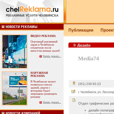
Публикации
Прое
ВИДЕО РЕКЛАМА
Огромный рекламный
экран в Челябинске
Дизайн
отключили после
многочисленных жалоб
Читать дальше...
Media74
НАРУЖНАЯ
РЕКЛАМА
В Челябинске может
(351) 239-93-23
появиться список
зданий, рядом с
которыми будет
г. Челябинск, ул. Лесопа
запрещено размещать
рекламу
Читать дальше...
Отдел графических ра
дизайн полиграф