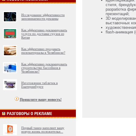
идентификация:
стиля, брендбук
разработка фир
презентаций;
Исследование эффективности
3D моделировани
запоминаемости рекламы
выставочных кон
художественная
Как эффективно рекламировать
flash-анимация 
услуги по доставке грузов из
Китая
Как эффективно продавать
пиломатериалы в Челябинске?
Как эффективно рекламировать
строительство бассейнов в
Челябинске?
Изготовление табличек в
Екатеринбурге
Пришлите вашу новость!
Первый танец наполнит вашу
новую жизнь положительн
...