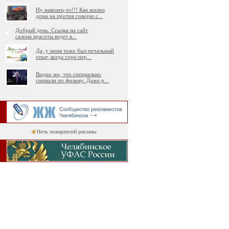
Ну наконец-то!!! Как жилец
дома на против говорю с
...
Добрый день. Ссылка на сайт
салона красоты ведет к
...
Да, у меня тоже был печальный
опыт, когда горе-пер
...
Видно же, что специально
снимали по фильму. Даже р
...
Ночь пожирателей рекламы