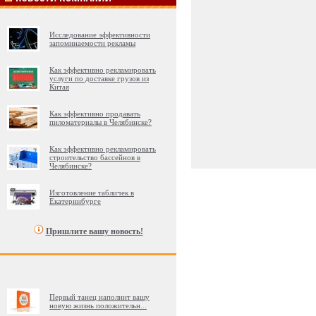
Исследование эффективности
запоминаемости рекламы
Как эффективно рекламировать
услуги по доставке грузов из
Китая
Как эффективно продавать
пиломатериалы в Челябинске?
Как эффективно рекламировать
строительство бассейнов в
Челябинске?
Изготовление табличек в
Екатеринбурге
Пришлите вашу новость!
Первый танец наполнит вашу
новую жизнь положительн
...