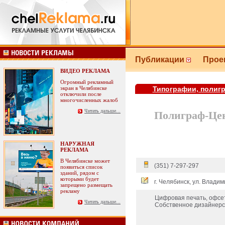
Публикации
Прое
ВИДЕО РЕКЛАМА
Огромный рекламный
экран в Челябинске
Типографии, полиг
отключили после
многочисленных жалоб
Читать дальше...
Полиграф-Це
НАРУЖНАЯ
РЕКЛАМА
В Челябинске может
(351) 7-297-297
появиться список
зданий, рядом с
которыми будет
г. Челябинск, ул. Влади
запрещено размещать
рекламу
Цифровая печать, офсет
Читать дальше...
Собственное дизайнерс