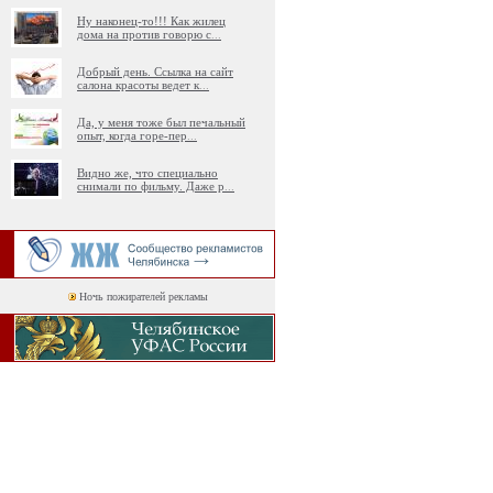
Ну наконец-то!!! Как жилец
дома на против говорю с
...
Добрый день. Ссылка на сайт
салона красоты ведет к
...
Да, у меня тоже был печальный
опыт, когда горе-пер
...
Видно же, что специально
снимали по фильму. Даже р
...
Ночь пожирателей рекламы