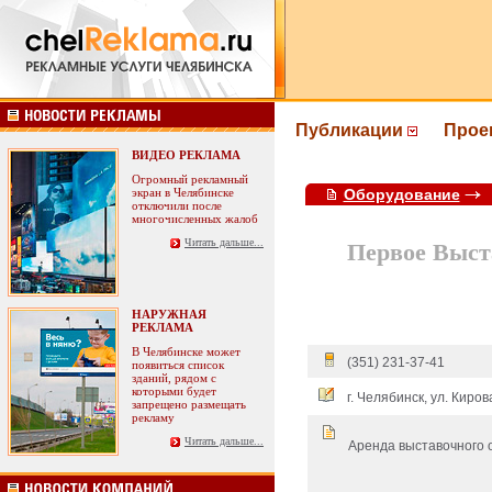
Публикации
Прое
ВИДЕО РЕКЛАМА
Огромный рекламный
экран в Челябинске
Оборудование
отключили после
многочисленных жалоб
Читать дальше...
Первое Выст
НАРУЖНАЯ
РЕКЛАМА
В Челябинске может
(351) 231-37-41
появиться список
зданий, рядом с
которыми будет
г. Челябинск, ул. Киро
запрещено размещать
рекламу
Читать дальше...
Аренда выставочного 