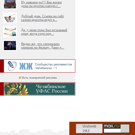
Ну наконец-то!!! Как жилец
дома на против говорю с
...
Добрый день. Ссылка на сайт
салона красоты ведет к
...
Да, у меня тоже был печальный
опыт, когда горе-пер
...
Видно же, что специально
снимали по фильму. Даже р
...
Ночь пожирателей рекламы