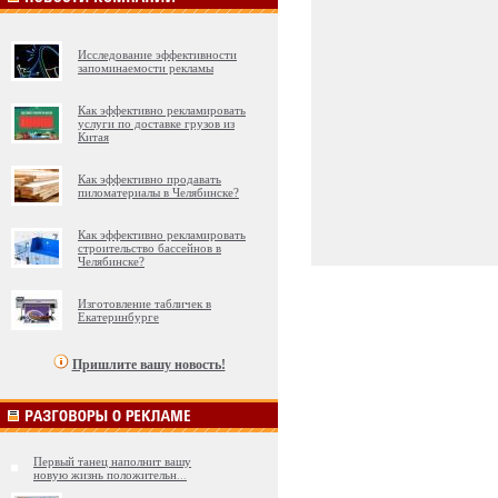
Исследование эффективности
запоминаемости рекламы
Как эффективно рекламировать
услуги по доставке грузов из
Китая
Как эффективно продавать
пиломатериалы в Челябинске?
Как эффективно рекламировать
строительство бассейнов в
Челябинске?
Изготовление табличек в
Екатеринбурге
Пришлите вашу новость!
Первый танец наполнит вашу
новую жизнь положительн
...