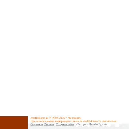
chelReklama.ru © 2004-2026 г. Челябинск
При использовании информации ссылка на chelReklama.ru обязательна.
О проекте
Реклама
Cоздание сайта
: «Экспресс Дизайн Групп»