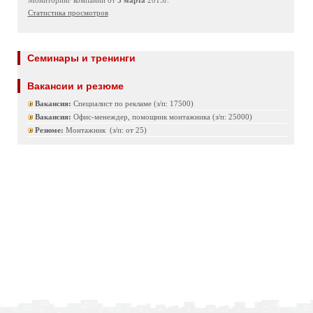
Мониторинг компаний от
3 марта
2015г.
Статистика просмотров
Семинары и тренинги
Вакансии и резюме
Вакансия:
Специалист по рекламе (з/п: 17500)
Вакансия:
Офис-менеждер, помощник монтажника (з/п: 25000)
Резюме:
Монтажник (з/п: от 25)