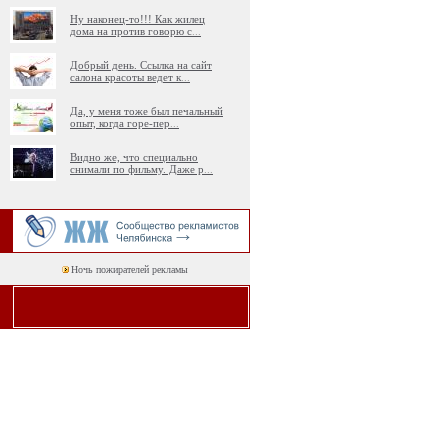
Ну наконец-то!!! Как жилец
дома на против говорю с
...
Добрый день. Ссылка на сайт
салона красоты ведет к
...
Да, у меня тоже был печальный
опыт, когда горе-пер
...
Видно же, что специально
снимали по фильму. Даже р
...
Ночь пожирателей рекламы