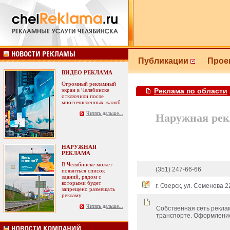
Публикации
Прое
ВИДЕО РЕКЛАМА
Огромный рекламный
экран в Челябинске
Реклама по области
отключили после
многочисленных жалоб
Читать дальше...
Наружная рек
НАРУЖНАЯ
РЕКЛАМА
В Челябинске может
(351) 247-66-66
появиться список
зданий, рядом с
которыми будет
г. Озерск, ул. Семенова 
запрещено размещать
рекламу
Читать дальше...
Собственная сеть реклам
транспорте. Оформление