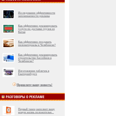
Исследование эффективности
запоминаемости рекламы
Как эффективно рекламировать
услуги по доставке грузов из
Китая
Как эффективно продавать
пиломатериалы в Челябинске?
Как эффективно рекламировать
строительство бассейнов в
Челябинске?
Изготовление табличек в
Екатеринбурге
Пришлите вашу новость!
Первый танец наполнит вашу
новую жизнь положительн
...