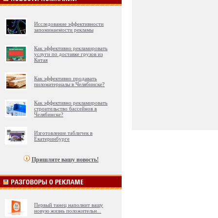
Исследование эффективности
запоминаемости рекламы
Как эффективно рекламировать
услуги по доставке грузов из
Китая
Как эффективно продавать
пиломатериалы в Челябинске?
Как эффективно рекламировать
строительство бассейнов в
Челябинске?
Изготовление табличек в
Екатеринбурге
Пришлите вашу новость!
Первый танец наполнит вашу
новую жизнь положительн
...