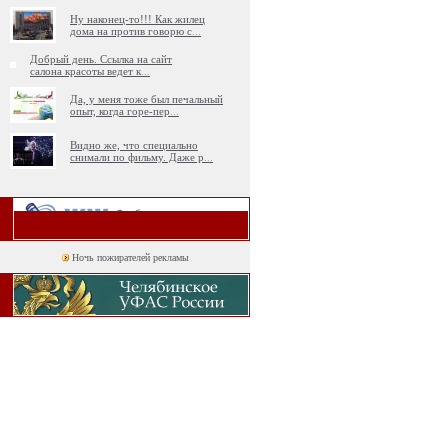
Ну наконец-то!!! Как жилец
дома на против говорю с
...
Добрый день. Ссылка на сайт
салона красоты ведет к
...
Да, у меня тоже был печальный
опыт, когда горе-пер
...
Видно же, что специально
снимали по фильму. Даже р
...
Ночь пожирателей рекламы