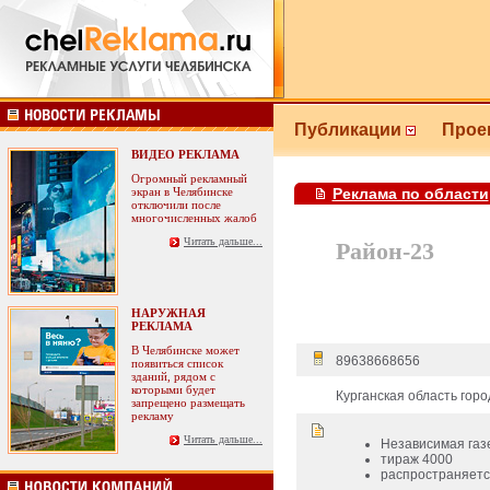
Публикации
Прое
ВИДЕО РЕКЛАМА
Огромный рекламный
экран в Челябинске
Реклама по области
отключили после
многочисленных жалоб
Читать дальше...
Район-23
НАРУЖНАЯ
РЕКЛАМА
В Челябинске может
89638668656
появиться список
зданий, рядом с
которыми будет
Курганская область гор
запрещено размещать
рекламу
Читать дальше...
Независимая газ
тираж 4000
распространяетс