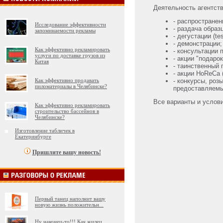
Деятельность агентств
- распростране
Исследование эффективности
- раздача образц
запоминаемости рекламы
- дегустации (tes
- демонстрации;
Как эффективно рекламировать
- консультации п
услуги по доставке грузов из
- акции "подарок 
Китая
- таинственный 
- акции HoReCa (h
Как эффективно продавать
- конкурсы, роз
пиломатериалы в Челябинске?
предоставляемы
Все варианты и услови
Как эффективно рекламировать
строительство бассейнов в
Челябинске?
Изготовление табличек в
Екатеринбурге
Пришлите вашу новость!
Первый танец наполнит вашу
новую жизнь положительн
...
Ну наконец-то!!! Как жилец