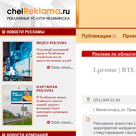
Публикации
Прое
ВИДЕО РЕКЛАМА
Огромный рекламный
экран в Челябинске
Реклама по области
отключили после
многочисленных жалоб
Читать дальше...
Lpromo | BTL
НАРУЖНАЯ
РЕКЛАМА
В Челябинске может
(351) 945-01-92
появиться список
зданий, рядом с
которыми будет
г. Магнитогорск, ул. Пра
запрещено размещать
рекламу
Читать дальше...
Рекламное агентство L
мероприятий направле
стимулирование сбыта