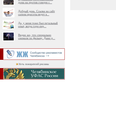
дома на против говорю с
...
Добрый день. Ссылка на сайт
салона красоты ведет к
...
Да, у меня тоже был печальный
опыт, когда горе-пер
...
Видно же, что специально
снимали по фильму. Даже р
...
Ночь пожирателей рекламы