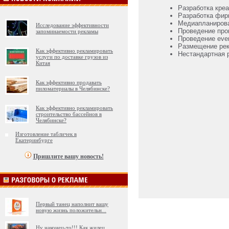
Разработка креа
Разработка фир
Медиапланиров
Исследование эффективности
Проведение про
запоминаемости рекламы
Проведение eve
Размещение рек
Как эффективно рекламировать
Нестандартная 
услуги по доставке грузов из
Китая
Как эффективно продавать
пиломатериалы в Челябинске?
Как эффективно рекламировать
строительство бассейнов в
Челябинске?
Изготовление табличек в
Екатеринбурге
Пришлите вашу новость!
Первый танец наполнит вашу
новую жизнь положительн
...
Ну наконец-то!!! Как жилец