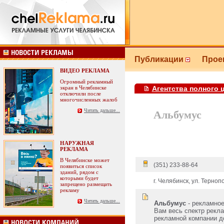
Публикации
Прое
ВИДЕО РЕКЛАМА
Огромный рекламный
экран в Челябинске
Агентства полного 
отключили после
многочисленных жалоб
Читать дальше...
Альбумус
НАРУЖНАЯ
РЕКЛАМА
В Челябинске может
(351) 233-88-64
появиться список
зданий, рядом с
которыми будет
г. Челябинск, ул. Терноп
запрещено размещать
рекламу
Читать дальше...
Альбумус
- рекламное
Вам весь спектр рекла
рекламной компании д