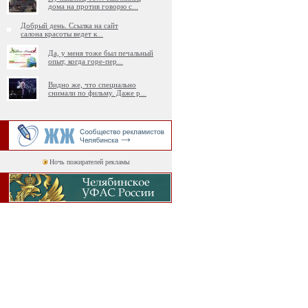
дома на против говорю с
...
Добрый день. Ссылка на сайт
салона красоты ведет к
...
Да, у меня тоже был печальный
опыт, когда горе-пер
...
Видно же, что специально
снимали по фильму. Даже р
...
Ночь пожирателей рекламы