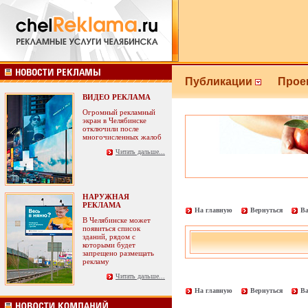
Публикации
Прое
ВИДЕО РЕКЛАМА
Огромный рекламный
экран в Челябинске
отключили после
многочисленных жалоб
Читать дальше...
НАРУЖНАЯ
РЕКЛАМА
На главную
Вернуться
Ва
В Челябинске может
появиться список
зданий, рядом с
которыми будет
запрещено размещать
рекламу
Читать дальше...
На главную
Вернуться
Ва