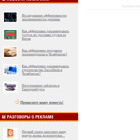
Администрац
Исследование эффективности
запоминаемости рекламы
Как эффективно рекламировать
услуги по доставке грузов из
Китая
Как эффективно продавать
пиломатериалы в Челябинске?
Как эффективно рекламировать
строительство бассейнов в
Челябинске?
Изготовление табличек в
Екатеринбурге
Пришлите вашу новость!
Первый танец наполнит вашу
новую жизнь положительн
...