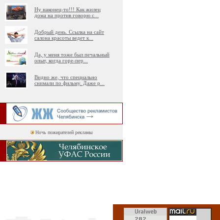
Ну наконец-то!!! Как жилец
дома на против говорю с
...
Добрый день. Ссылка на сайт
салона красоты ведет к
...
Да, у меня тоже был печальный
опыт, когда горе-пер
...
Видно же, что специально
снимали по фильму. Даже р
...
Ночь пожирателей рекламы