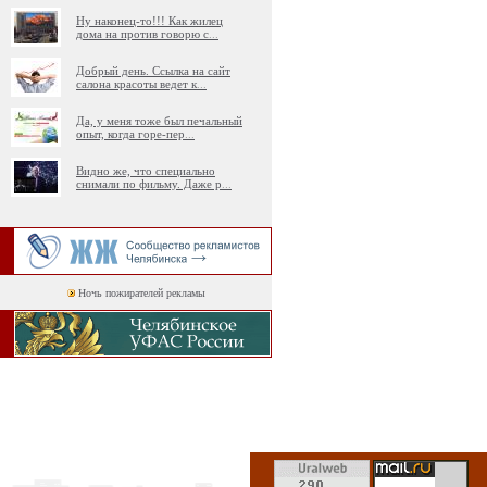
Ну наконец-то!!! Как жилец
дома на против говорю с
...
Добрый день. Ссылка на сайт
салона красоты ведет к
...
Да, у меня тоже был печальный
опыт, когда горе-пер
...
Видно же, что специально
снимали по фильму. Даже р
...
Ночь пожирателей рекламы