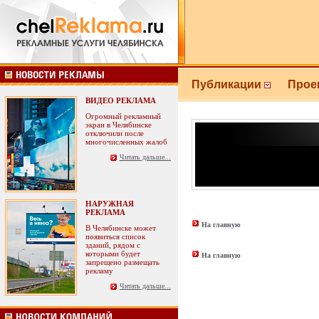
Публикации
Прое
ВИДЕО РЕКЛАМА
Огромный рекламный
экран в Челябинске
отключили после
многочисленных жалоб
Читать дальше...
НАРУЖНАЯ
РЕКЛАМА
На главную
В Челябинске может
появиться список
зданий, рядом с
которыми будет
На главную
запрещено размещать
рекламу
Читать дальше...