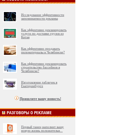
Исследование эффективности
запоминаемости рекламы
Как эффективно рекламировать
услуги по доставке грузов из
Китая
Как эффективно продавать
пиломатериалы в Челябинске?
Как эффективно рекламировать
строительство бассейнов в
Челябинске?
Изготовление табличек в
Екатеринбурге
Пришлите вашу новость!
Первый танец наполнит вашу
новую жизнь положительн
...