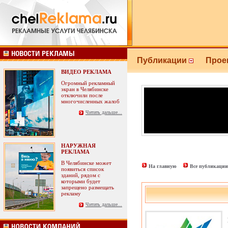
Публикации
Прое
ВИДЕО РЕКЛАМА
Огромный рекламный
экран в Челябинске
отключили после
многочисленных жалоб
Читать дальше...
НАРУЖНАЯ
РЕКЛАМА
В Челябинске может
На главную
Все публикации
появиться список
зданий, рядом с
которыми будет
запрещено размещать
рекламу
Читать дальше...