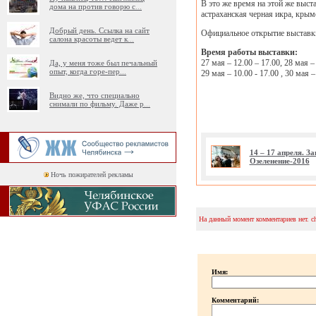
В это же время на этой же выст
дома на против говорю с
...
астраханская черная икра, крым
Добрый день. Ссылка на сайт
Официальное открытие выставки
салона красоты ведет к
...
Время работы выставки:
27 мая – 12.00 – 17.00, 28 мая –
Да, у меня тоже был печальный
опыт, когда горе-пер
...
29 мая – 10.00 - 17.00 , 30 мая –
Видно же, что специально
снимали по фильму. Даже р
...
14 – 17 апреля. 
Озеленение-2016
Ночь пожирателей рекламы
На данный момент комментариев нет. c
Имя:
Комментарий: