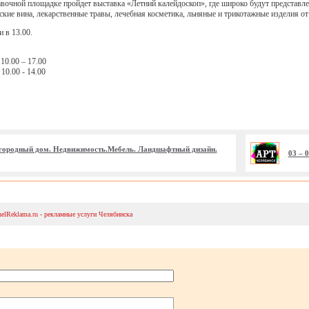
авочной площадке пройдет выставка «Летний калейдоскоп», где широко будут представл
ские вина, лекарственные травы, лечебная косметика, льняные и трикотажные изделия от
 в 13.00.
 10.00 – 17.00
 10.00 - 14.00
Загородный дом. Недвижимость.Мебель. Ландшафтный дизайн.
03 – 
helReklama.ru - рекламные услуги Челябинска