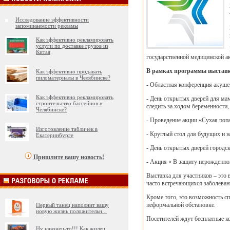
Исследование эффективности
запоминаемости рекламы
Как эффективно рекламировать
услуги по доставке грузов из
Китая
государственной медицинской а
В рамках программы выставк
Как эффективно продавать
пиломатериалы в Челябинске?
- Областная конференция акуше
Как эффективно рекламировать
- День открытых дверей для ма
строительство бассейнов в
следить за ходом беременности,
Челябинске?
- Проведение акции «Сухая попа
Изготовление табличек в
- Круглый стол для будущих и 
Екатеринбурге
- День открытых дверей городс
Пришлите вашу новость!
- Акция « В защиту нерожденног
Выставка для участников – это 
часто встречающихся заболеван
Кроме того, это возможность сп
неформальной обстановке.
Первый танец наполнит вашу
новую жизнь положительн
...
Посетителей ждут бесплатные к
Ну наконец-то!!! Как жилец