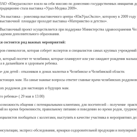
ЗАО «Южуралэкспо» взяло на себя миссию по донесению государственных инициатив д
традиционно стала выставка «Урал-Медика 2009».
Эта выставка – ровесница выставочного центра «ЮжУралЭкспо», которому в 2009 году и
выставочной площадке проходит выставка «Материнство и детство».
Выставочный проект осуществляется при поддержке Министерства здравоохранения Челя
кадемии дополнительного образования.
и состоится ряд важных мероприятий:
ров-гинекологов, которая соберет экспертов и специалистов самых крупных учреждений
м, который посетят те челябинки, которые планируют или уже ожидают рождения малыша
 а в дальнейшем и здоровьем ребенка.
» для детей - отказников в домах малютки в Челябинске и Челябинской области.
настоящих мам. На самые важные вопросы ответят главные врачи челябинских роддомов 
ких роддомов для настоящих и будущих мам.
о ребенка» ( 29 мая в 13.00)
возможность общения с потенциальными клиентами, для посетителей – получение практи
ий во время беременности, правильному питанию и поведению во время родов, грудном
ециалистов пообщаться с коллегами, выступить в качестве участника в мероприятиях де
онсультации, экспресс-обследования, ярмарки оздоровительной продукции и популярной