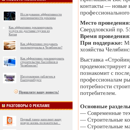
контакты — новые в
профессионального 
Исследование эффективности
запоминаемости рекламы
Место проведения
Как эффективно рекламировать
Свердловский пр. 5
услуги по доставке грузов из
Китая
Время проведения
При поддержке:
Ми
Как эффективно продавать
пиломатериалы в Челябинске?
хозяйства Челябинс
Выставка «Стройин
Как эффективно рекламировать
строительство бассейнов в
продемонстрирует а
Челябинске?
познакомит с посл
Изготовление табличек в
профессионалам ры
Екатеринбурге
потребности строит
потребителем.
Пришлите вашу новость!
Основные раздел
— Современные тех
— Строительные ко
Первый танец наполнит вашу
новую жизнь положительн
...
— Строительные мат