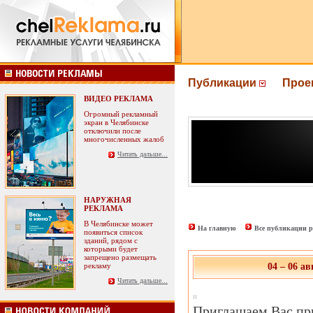
Публикации
Прое
ВИДЕО РЕКЛАМА
Огромный рекламный
экран в Челябинске
отключили после
многочисленных жалоб
Читать дальше...
НАРУЖНАЯ
РЕКЛАМА
В Челябинске может
На главную
Все публикации р
появиться список
зданий, рядом с
которыми будет
запрещено размещать
рекламу
04 – 06 а
Читать дальше...
Приглашаем Вас при