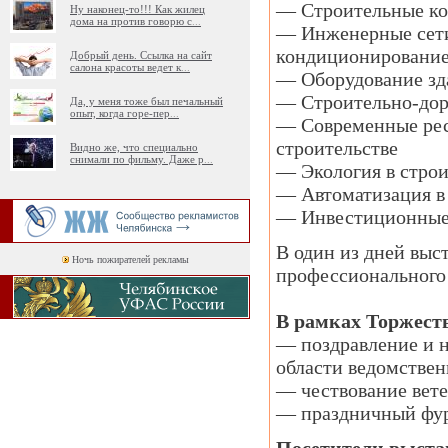
— Строительные ко
Ну наконец-то!!! Как жилец
дома на против говорю с
...
— Инженерные сети:
кондиционировани
Добрый день. Ссылка на сайт
салона красоты ведет к
...
— Оборудование зд
— Строительно-дор
Да, у меня тоже был печальный
опыт, когда горе-пер
...
— Современные рес
строительстве
Видно же, что специально
снимали по фильму. Даже р
...
— Экология в строи
— Автоматизация в 
— Инвестиционные
В один из дней выс
Ночь пожирателей рекламы
профессионального 
В рамках Торжеств
— поздравление и н
области ведомстве
— чествование вете
— праздничный фур