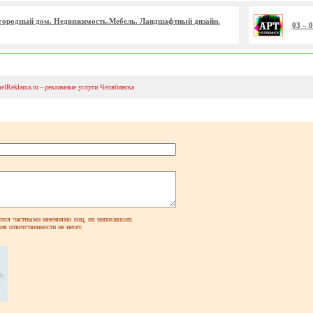
Загородный дом. Недвижимость.Мебель. Ландшафтный дизайн.
03 – 
helReklama.ru - рекламные услуги Челябинска
ся частными мнениями лиц, их написавших.
я ответственности не несет.