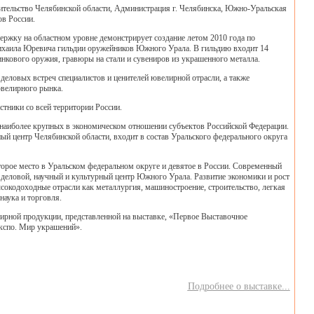
тельство Челябинской области, Администрация г. Челябинска, Южно-Уральская
в России.
ержку на областном уровне демонстрирует создание летом 2010 года по
ихаила Юревича гильдии оружейников Южного Урала. В гильдию входит 14
нкового оружия, гравюры на стали и сувениров из украшенного металла.
деловых встреч специалистов и ценителей ювелирной отрасли, а также
ювелирного рынка.
стники со всей территории России.
 наиболее крупных в экономическом отношении субъектов Российской Федерации.
ый центр Челябинской области, входит в состав Уральского федерального округа
торое место в Уральском федеральном округе и девятое в России. Современный
еловой, научный и культурный центр Южного Урала. Развитие экономики и рост
сокодоходные отрасли как металлургия, машиностроение, строительство, легкая
аука и торговля.
лирной продукции, представленной на выставке, «Первое Выставочное
кспо. Мир украшений».
Подробнее о выставке...