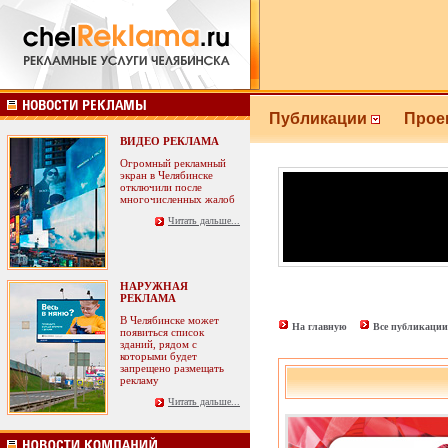
Публикации
Прое
ВИДЕО РЕКЛАМА
Огромный рекламный
экран в Челябинске
отключили после
многочисленных жалоб
Читать дальше...
НАРУЖНАЯ
РЕКЛАМА
В Челябинске может
На главную
Все публикации
появиться список
зданий, рядом с
которыми будет
запрещено размещать
рекламу
Читать дальше...