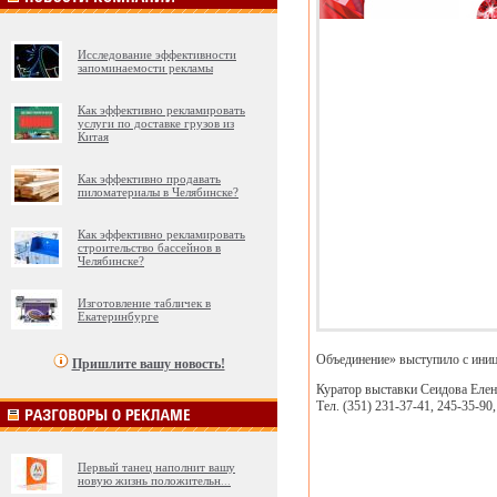
Исследование эффективности
запоминаемости рекламы
Как эффективно рекламировать
услуги по доставке грузов из
Китая
Как эффективно продавать
пиломатериалы в Челябинске?
Как эффективно рекламировать
строительство бассейнов в
Челябинске?
Изготовление табличек в
Екатеринбурге
Объединение» выступило с ини
Пришлите вашу новость!
Куратор выставки Сеидова Елена
Тел. (351) 231-37-41, 245-35-90
Первый танец наполнит вашу
новую жизнь положительн
...