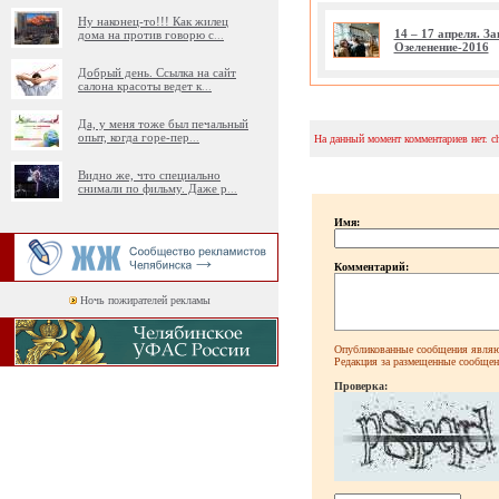
Ну наконец-то!!! Как жилец
14 – 17 апреля. 
дома на против говорю с
...
Озеленение-2016
Добрый день. Ссылка на сайт
салона красоты ведет к
...
Да, у меня тоже был печальный
опыт, когда горе-пер
...
На данный момент комментариев нет. c
Видно же, что специально
снимали по фильму. Даже р
...
Имя:
Комментарий:
Ночь пожирателей рекламы
Опубликованные сообщения являют
Редакция за размещенные сообщени
Проверка: