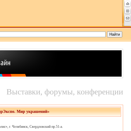
Выставки, форумы, конференции
лирЭкспо. Мир украшений»
с», г. Челябинск, Свердловский пр.51-а.