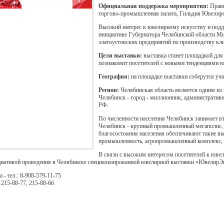
Официальная поддержка мероприятия:
Прави
торгово-промышленная палата, Гильдия Ювелиро
Высокий интерес к ювелирному искусству и подд
инициативе Губернатора Челябинской области М
златоустовских предприятий по производству кли
Цели выставки:
выставка станет площадкой для 
познакомит посетителей с новыми тенденциями 
География:
на площадке выставки соберутся уча
Регион:
Челябинская область является одним из
Челябинск - город - миллионник, административн
РФ.
По численности населения Челябинск занимает в
Челябинск - крупный промышленный мегаполис, д
благосостояния населения обеспечивают такие вы
промышленность, агропромышленный комплекс, н
В связи с высоким интересом посетителей к юве
циативой проведения в Челябинске специализированной ювелирной выставки «ЮвелирЭ
 - тел.: 8-908-579-11-75
, 215-88-77, 215-88-66