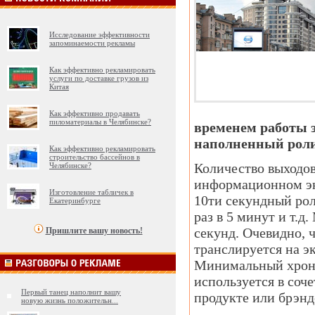
Исследование эффективности
запоминаемости рекламы
Как эффективно рекламировать
услуги по доставке грузов из
Китая
Как эффективно продавать
пиломатериалы в Челябинске?
временем работы э
наполненный роли
Как эффективно рекламировать
строительство бассейнов в
Количество выходов
Челябинске?
информационном эк
Изготовление табличек в
10ти секундный роли
Екатеринбурге
раз в 5 минут и т.
секунд. Очевидно, 
Пришлите вашу новость!
транслируется на э
Минимальный хроном
используется в со
Первый танец наполнит вашу
продукте или брэнд
новую жизнь положительн
...