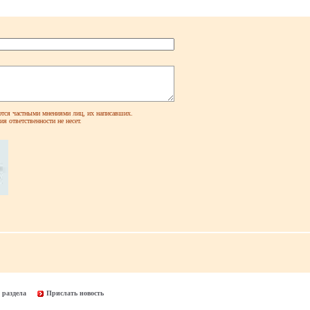
ся частными мнениями лиц, их написавших.
я ответственности не несет.
 раздела
Прислать новость