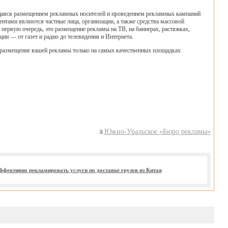
яся размещением рекламных носителей и проведением рекламных кампаний
нтами являются частные лица, организации, а также средства массовой
ервую очередь, это размещение рекламы на ТВ, на баннерах, растяжках,
и — от газет и радио до телевидения и Интернета.
азмещение вашей рекламы только на самых качественных площадках
Южно-Уральское «Бюро рекламы»
ффективно рекламировать услуги по доставке грузов из Китая