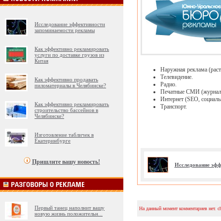
Исследование эффективности
запоминаемости рекламы
Как эффективно рекламировать
услуги по доставке грузов из
Китая
Наружная реклама (растя
Телевидение.
Как эффективно продавать
Радио.
пиломатериалы в Челябинске?
Печатные СМИ (журналы
Интернет (SEO, социальн
Как эффективно рекламировать
Транспорт.
строительство бассейнов в
Челябинске?
Изготовление табличек в
Екатеринбурге
Пришлите вашу новость!
Исследование эфф
Первый танец наполнит вашу
На данный момент комментариев нет. c
новую жизнь положительн
...