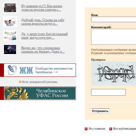
Ну наконец-то!!! Как жилец
дома на против говорю с
...
Имя:
Добрый день. Ссылка на сайт
салона красоты ведет к
...
Комментарий:
Да, у меня тоже был печальный
опыт, когда горе-пер
...
Видно же, что специально
Опубликованные сообщения являют
снимали по фильму. Даже р
...
Редакция за размещенные сообщени
Проверка:
Ночь пожирателей рекламы
На главную
Все публикации