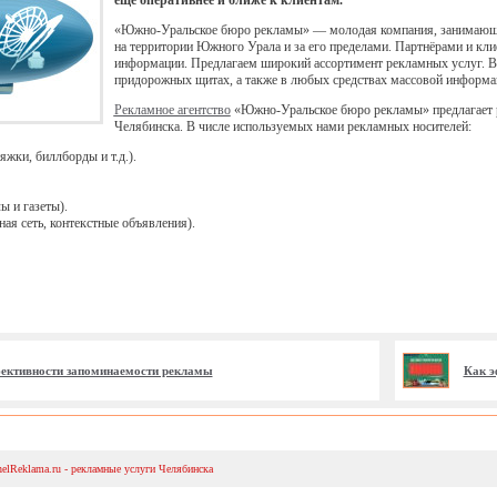
ещё оперативнее и ближе к клиентам.
«Южно-Уральское бюро рекламы» — молодая компания, занимающа
на территории Южного Урала и за его пределами. Партнёрами и клие
информации. Предлагаем широкий ассортимент рекламных услуг. В п
придорожных щитах, а также в любых средствах массовой информаци
Рекламное агентство
«Южно-Уральское бюро рекламы» предлагает р
Челябинска. В числе используемых нами рекламных носителей:
жки, биллборды и т.д.).
 и газеты).
ая сеть, контекстные объявления).
ективности запоминаемости рекламы
Как э
helReklama.ru - рекламные услуги Челябинска