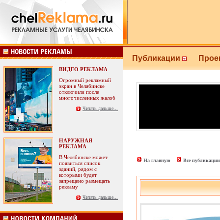
Публикации
Прое
ВИДЕО РЕКЛАМА
Огромный рекламный
экран в Челябинске
отключили после
многочисленных жалоб
Читать дальше...
НАРУЖНАЯ
РЕКЛАМА
В Челябинске может
На главную
Все публикации
появиться список
зданий, рядом с
которыми будет
запрещено размещать
рекламу
Читать дальше...