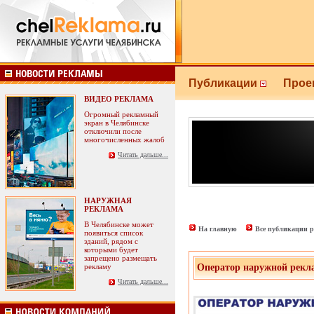
Публикации
Прое
ВИДЕО РЕКЛАМА
Огромный рекламный
экран в Челябинске
отключили после
многочисленных жалоб
Читать дальше...
НАРУЖНАЯ
РЕКЛАМА
В Челябинске может
На главную
Все публикации р
появиться список
зданий, рядом с
которыми будет
запрещено размещать
рекламу
Оператор наружной рекла
Читать дальше...