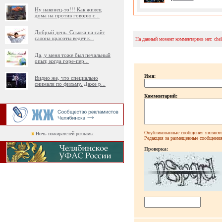
Ну наконец-то!!! Как жилец
дома на против говорю с
...
Добрый день. Ссылка на сайт
салона красоты ведет к
...
На данный момент комментариев нет. che
Да, у меня тоже был печальный
опыт, когда горе-пер
...
Имя:
Видно же, что специально
снимали по фильму. Даже р
...
Комментарий:
Опубликованные сообщения являютс
Ночь пожирателей рекламы
Редакция за размещенные сообщения 
Проверка: