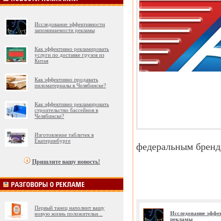
Исследование эффективности
запоминаемости рекламы
Как эффективно рекламировать
услуги по доставке грузов из
Китая
Как эффективно продавать
пиломатериалы в Челябинске?
Как эффективно рекламировать
строительство бассейнов в
Челябинске?
Изготовление табличек в
Екатеринбурге
федеральным бренд
Пришлите вашу новость!
Первый танец наполнит вашу
Исследование эффе
новую жизнь положительн
...
рекламы