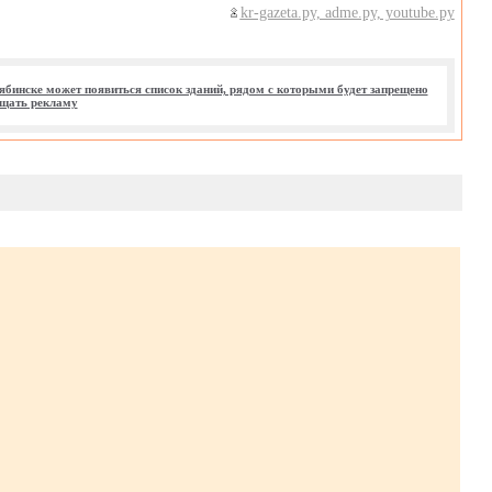
kr-gazeta.ру, adme.ру, youtube.ру
ябинске может появиться список зданий, рядом с которыми будет запрещено
щать рекламу