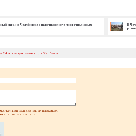
ый экран в Челябинске отключили после многочисленных
В Чел
разме
helReklama.ru - рекламные услуги Челябинска
ся частными мнениями лиц, их написавших.
я ответственности не несет.