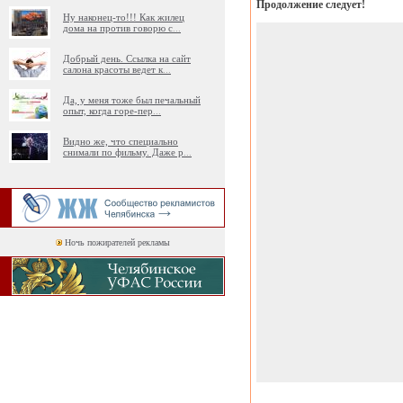
Продолжение следует!
Ну наконец-то!!! Как жилец
дома на против говорю с
...
Добрый день. Ссылка на сайт
салона красоты ведет к
...
Да, у меня тоже был печальный
опыт, когда горе-пер
...
Видно же, что специально
снимали по фильму. Даже р
...
Ночь пожирателей рекламы