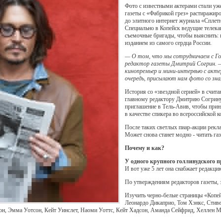
Фото с известными актерами стали уж
газеты с «Фабрикой грез» растиражир
до элитного интернет журнала «Сплет
Специально в Копейск ведущие телек
съемочные бригады, чтобы выяснить: к
изданием из самого сердца России.
— О том, что мы сотрудничаем с Гол
редактор газеты Дмитрий Согрин. —
кинопремьер и мини-интервью с актер
очередь, присылают нам фото со зн
История со «звездной серией» в счита
главному редактору Дмитрию Согрину
приглашение в Тель-Авив, чтобы приня
в качестве спикера во всероссийской 
После таких светлых пиар-акции рекл
Может снова станет модно - читать га
Почему и как?
У одного крупного голливудского 
И вот уже 5 лет она снабжает редакц
По утверждениям редакторов газеты, 
Изучить черно-белые страницы «Копей
Леонардо Дикаприо, Том Хэнкс, Стиве
н, Эмма Уотсон, Кейт Уинслет, Наоми Уоттс, Кейт Хадсон, Аманда Сейфрид, Хеллен М