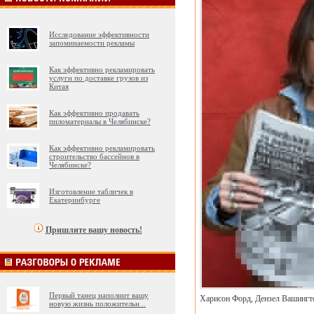
Исследование эффективности
запоминаемости рекламы
Как эффективно рекламировать
услуги по доставке грузов из
Китая
Как эффективно продавать
пиломатериалы в Челябинске?
Как эффективно рекламировать
строительство бассейнов в
Челябинске?
Изготовление табличек в
Екатеринбурге
Пришлите вашу новость!
Первый танец наполнит вашу
Харисон Форд, Дензел Вашингто
новую жизнь положительн
...