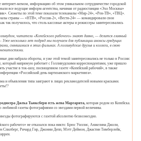
е интернет-мемом, информацию об этом уникальном сотрудничестве городской
овали все ведущие информ-агентства, начиная от радиостанции «Эхо Москвы»
ник». Сюжеты по этой теме показали телеканалы «Мир-24», «Рен-ТВ», «ТВЦ».
аналы страны — «НТВ», «Россия-2», «Вести-24» — командировали свои
ак так получилось, что столь кассовые актеры и режиссеры заинтересовались
ливудом, читатели «Копейского рабочего» знают давно, — делится главный
 Уже несколько лет подряд мы получаем для публикации анонсы грядущих
ами, снявшимися в этих фильмах. А голливудские друзья и коллеги, в свою
аменитостями.
нные дни набрала обороты, и уже этой темой заинтересовались не только в России:
, который напрямую работает с Голливудскими корреспондентами, уже пришло
ть участие в ток-шоу, посвященном газете «Копейский рабочий», в также
конференции «Российский день партизанского маркетинга».
ама и объявления типа заиграют в лицах рекламодателей новыми красками.
зеты!?
продюсера Джека Тьюксбери есть жена Маргарита,
которая родом из Копейска.
ию любимой газеты фотографиями со звездами первой величины.
звезды фотографируются с газетой абсолютно безвозмездно.
ского рабочего» не отказался пока никто: Брюс Уиллис, Анжелина Джоли,
н Спилберг, Ричард Гир, Джонни Депп, Мэтт Деймон, Джастин Тимберлейк,
иррен.