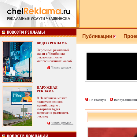
Публикации
Прое
ВИДЕО РЕКЛАМА
Огромный рекламный
экран в Челябинске
отключили после
многочисленных жалоб
Читать дальше...
НАРУЖНАЯ
РЕКЛАМА
В Челябинске может
На главную
Все публикации
появиться список
зданий, рядом с
которыми будет
запрещено размещать
рекламу
Читать дальше...