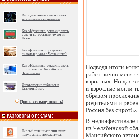
Исследование эффективности
запоминаемости рекламы
Как эффективно рекламировать
услуги по доставке грузов из
Китая
Как эффективно продавать
пиломатериалы в Челябинске?
Как эффективно рекламировать
Подводя итоги конк
строительство бассейнов в
работ лично меня оч
Челябинске?
взрослых. Но для э
Изготовление табличек в
и взрослые могли т
Екатеринбурге
образом прослежива
родителями и ребен
Пришлите вашу новость!
Россия без сирот!».
В медиафестивале 
из Челябинской обл
Первый танец наполнит вашу
Мансийского автон
новую жизнь положительн
...