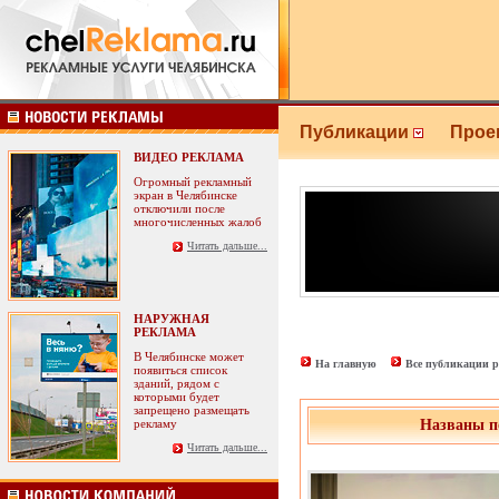
Публикации
Прое
ВИДЕО РЕКЛАМА
Огромный рекламный
экран в Челябинске
отключили после
многочисленных жалоб
Читать дальше...
НАРУЖНАЯ
РЕКЛАМА
В Челябинске может
На главную
Все публикации р
появиться список
зданий, рядом с
которыми будет
запрещено размещать
рекламу
Названы п
Читать дальше...