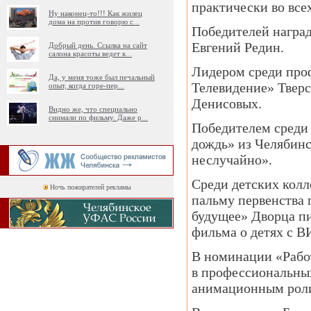
практически во все
Ну наконец-то!!! Как жилец
дома на против говорю с
...
Победителей наград
Евгений Редин.
Добрый день. Ссылка на сайт
салона красоты ведет к
...
Лидером среди про
Да, у меня тоже был печальный
Телевидение» Тверс
опыт, когда горе-пер
...
Денисовых.
Видно же, что специально
снимали по фильму. Даже р
...
Победителем среди
дождь» из Челябинс
неслучайно».
Среди детских колл
Ночь пожирателей рекламы
пальму первенства 
будущее» Дворца пи
фильма о детях с В
В номинации «Рабо
в профессиональных
анимационным роли