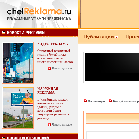
Публикации
Прое
ВИДЕО РЕКЛАМА
Огромный рекламный
экран в Челябинске
отключили после
многочисленных жалоб
Читать дальше...
НАРУЖНАЯ
РЕКЛАМА
В Челябинске может
На главную
Все публикации р
появиться список
зданий, рядом с
которыми будет
запрещено размещать
рекламу
Читать дальше...