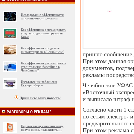
Исследование эффективности
запоминаемости рекламы
Как эффективно рекламировать
услуги по доставке грузов из
Китая
Как эффективно продавать
пиломатериалы в Челябинске?
пришло сообщение, 
При этом данная ор
Как эффективно рекламировать
документов, подтве
строительство бассейнов в
Челябинске?
рекламы посредство
Изготовление табличек в
Челябинское УФАС 
Екатеринбурге
«Восточный экспре
и выписало штраф н
Пришлите вашу новость!
Согласно части 1 с
по сетям электро- 
предварительного с
Первый танец наполнит вашу
При этом реклама с
новую жизнь положительн
...