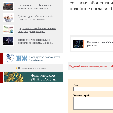
согласия абонента и
Ну наконец-то!!! Как жилец
подобное согласие 
дома на против говорю с
...
Добрый день. Ссылка на сайт
салона красоты ведет к
...
Да, у меня тоже был печальный
опыт, когда горе-пер
...
Видно же, что специально
Исследование эффе
снимали по фильму. Даже р
...
рекламы
На данный момент комментариев нет. che
Ночь пожирателей рекламы
Имя:
Комментарий: