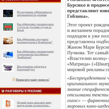
Бурсико и продюс
представляют нов
Исследование эффективности
запоминаемости рекламы
Гоблина».
Этот проект рожден
Как эффективно рекламировать
услуги по доставке грузов из
и желанием порадо
Китая
подходом к уже пол
Как эффективно продавать
представлена подб
пиломатериалы в Челябинске?
Жаном Мари Бурсико
Как эффективно рекламировать
Пучкова. Тот самый
строительство бассейнов в
«Властелин колец» (
Челябинске?
«Матрица» («Шматри
Изготовление табличек в
мировой рекламы сп
Екатеринбурге
«Беспрецедентное 
Пришлите вашу новость!
оригинального звук
знание специфическ
отсылками тексты и
голос» — фирменные
Первый танец наполнит вашу
мировых кино-шедев
новую жизнь положительн
...