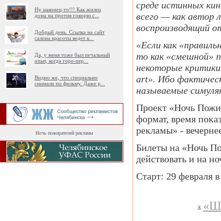
среде истинных кин
Ну наконец-то!!! Как жилец
всего — как автор 
дома на против говорю с
...
воспроизводящий о
Добрый день. Ссылка на сайт
салона красоты ведет к
...
«Если как «правиль
то как «смешной» п
Да, у меня тоже был печальный
опыт, когда горе-пер
...
некоторые критики 
art». Ибо фактичес
Видно же, что специально
снимали по фильму. Даже р
...
называемые симуляк
Проект «Ночь Пожи
формат, время пока
рекламы» - вечернее
Ночь пожирателей рекламы
Билеты на «Ночь П
действовать и на н
Старт: 29 февраля в
«Шт