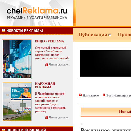
Публикации
Прое
ВИДЕО РЕКЛАМА
Огромный рекламный
экран в Челябинске
отключили после
многочисленных жалоб
Читать дальше...
НАРУЖНАЯ
РЕКЛАМА
В Челябинске может
На главную
Все публикации р
появиться список
зданий, рядом с
которыми будет
запрещено размещать
рекламу
Новый
Читать дальше...
Рекламное агентст