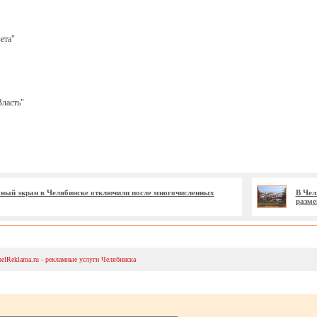
ета"
ласть"
ый экран в Челябинске отключили после многочисленных
В Чел
разме
helReklama.ru - рекламные услуги Челябинска