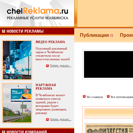
Публикации
Прое
ВИДЕО РЕКЛАМА
Огромный рекламный
экран в Челябинске
отключили после
многочисленных жалоб
Читать дальше...
НАРУЖНАЯ
РЕКЛАМА
В Челябинске может
На главную
Все публикации
появиться список
зданий, рядом с
которыми будет
запрещено размещать
рекламу
Читать дальше...