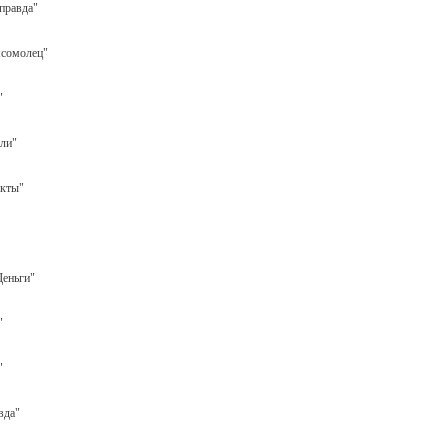
правда"
мсомолец"
"
ли"
акты"
еньги"
"
"
вда"