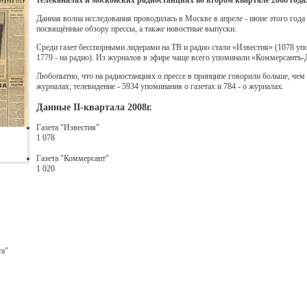
телеканалах и московских радиостанциях во втором квартале 2008 года
Данная волна исследования проводилась в Москве в апреле - июне этого года
посвящённые обзору прессы, а также новостные выпуски.
Среди газет бесспорными лидерами на ТВ и радио стали «Известия» (1078 уп
1779 - на радио). Из журналов в эфире чаще всего упоминали «Коммерсантъ-Де
Любопытно, что на радиостанциях о прессе в принципе говорили больше, чем н
журналах; телевидение - 5934 упоминания о газетах и 784 - о журналах.
Данные II-квартала 2008г.
Газета "Известия"
1 078
Газета "Коммерсант"
1 020
та"