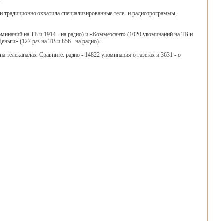
.
 и традиционно охватила специализированные теле- и радиопрограммы,
оминаний на ТВ и 1914 - на радио) и «Коммерсант» (1020 упоминаний на ТВ и
ньги» (127 раз на ТВ и 856 - на радио).
а телеканалах. Сравните: радио - 14822 упоминания о газетах и 3631 - о