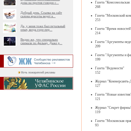
Газета "Комсомольская 
дома на против говорю с
...
268
Добрый день. Ссылка на сайт
Газета "Московский ко
салона красоты ведет к
...
253
Да, у меня тоже был печальный
Газета "Время новостей
опыт, когда горе-пер
...
214
Видно же, что специально
Газета "Аргументы неде
снимали по фильму. Даже р
...
209
Газета "Аргументы и ф
199
Газета "Ведомости"
152
Ночь пожирателей рекламы
Журнал "Коммерсантъ-Д
127
Газета "Новые известия
121
Журнал "Секрет фирмы
119
Газета "Московская пра
93