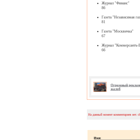
Журнал "Финанс"
86
Газета "Независимая газ
81
Газета "Москвичка"
67
Журнал "Коммерсантъ-В
66
Огромный рекламн
жалоб
На данный момент комментариев нет. c
Имя: