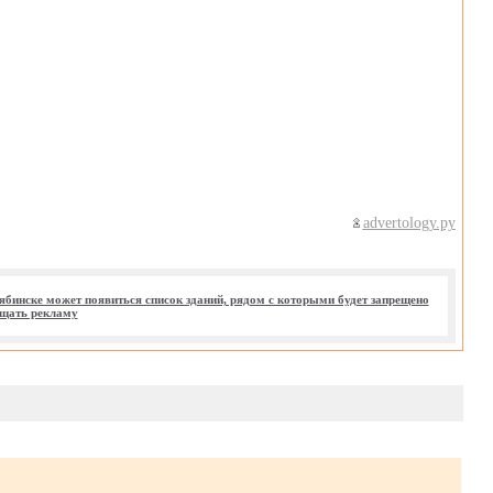
advertology.ру
ябинске может появиться список зданий, рядом с которыми будет запрещено
щать рекламу