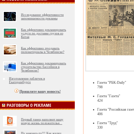
Исследование эффективности
запоминаемости рекламы
Как эффективно рекламировать
услуги по доставке грузов из
Китая
Как эффективно продавать
пиломатериалы в Челябинске?
Как эффективно рекламировать
строительство бассейнов в
Челябинске?
Изготовление табличек в
Екатеринбурге
Газета "РБК-Daily"
798
Пришлите вашу новость!
Газета "Газета"
424
Газета "Российская газе
406
Первый танец наполнит вашу
Газета "Труд"
новую жизнь положительн
...
330
Ну наконец-то!!! Как жилец