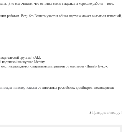
па, :) но мы считаем, что овчинка стоит выделки, а хорошие работы – того,
шим работам. Ведь без Вашего участия общая картина может оказаться неполной,
здательской группы [kAk).
подпиской на журнал Identity.
 мест награждаются специальными призами от компании «Дизайн Букс».
еминары и мастер-классы
от известных российских дизайнеров, посвященные
Грандизайно.ру!