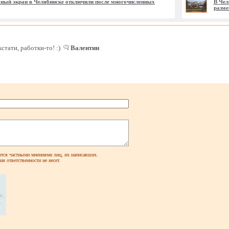
ый экран в Челябинске отключили после многочисленных
В Чел
разме
кстати, работки-то! :)
Валентин
ся частными мнениями лиц, их написавших.
я ответственности не несет.