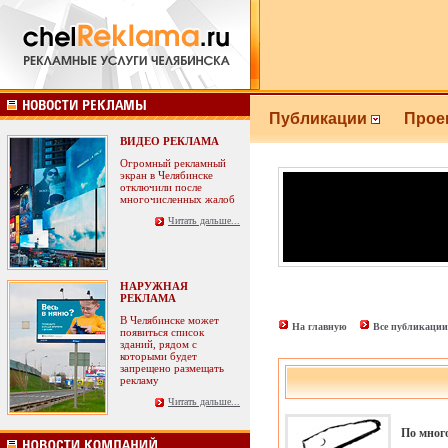
Публикации
Прое
ВИДЕО РЕКЛАМА
Огромный рекламный
экран в Челябинске
отключили после
многочисленных жалоб
Читать дальше...
НАРУЖНАЯ
РЕКЛАМА
В Челябинске может
На главную
Все публикации
появиться список
зданий, рядом с
которыми будет
запрещено размещать
рекламу
Читать дальше...
По мног