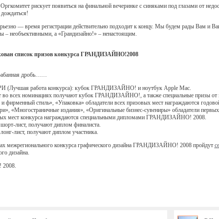
 Оргкомитет рискует появиться на финальной вечеринке с синяками под глазами от недосы
 дождаться!
ерьезно — время регистрации действительно подходит к концу. Мы будем рады Вам и Ва
ты – необъективными, а «Грандизайно!» – ненастоящим.
ован список призов конкурса ГРАНДИЗАЙНО!2008
арабанная дробь……
 (Лучшая работа конкурса): кубок ГРАНДИЗАЙНО! и ноутбук Apple Mac.
т во всех номинациях получают кубок ГРАНДИЗАЙНО!, а также специальные призы от и
и фирменный стиль», «Упаковка» обладатели всех призовых мест награждаются годовой 
и», «Многостраничные издания», «Оригинальные бизнес-сувениры» обладатели первых
вых мест конкурса награждаются специальными дипломами ГРАНДИЗАЙНО! 2008.
шорт-лист, получают диплом финалиста.
лонг-лист, получают диплом участника.
ах межрегионального конкурса графического дизайна ГРАНДИЗАЙНО! 2008 пройдут
с
ого дизайна.
! 2008.