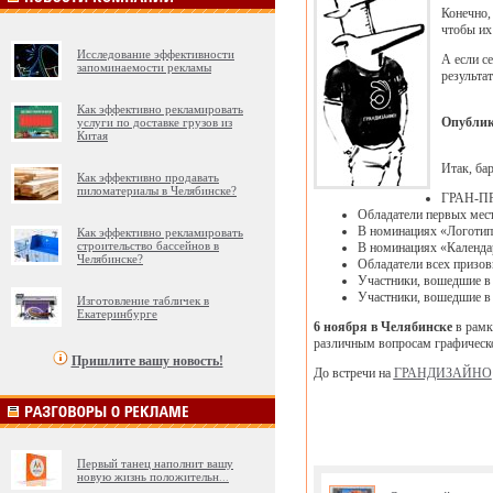
Конечно,
чтобы их
Исследование эффективности
А если с
запоминаемости рекламы
результа
Как эффективно рекламировать
Опублик
услуги по доставке грузов из
Китая
Итак, б
Как эффективно продавать
пиломатериалы в Челябинске?
ГРАН-ПРИ
Обладатели первых мес
В номинациях «Логотип 
Как эффективно рекламировать
строительство бассейнов в
В номинациях «Календар
Челябинске?
Обладатели всех призо
Участники, вошедшие в 
Участники, вошедшие в 
Изготовление табличек в
Екатеринбурге
6 ноября в Челябинске
в рамк
различным вопросам графическ
Пришлите вашу новость!
До встречи на
ГРАНДИЗАЙНО
Первый танец наполнит вашу
новую жизнь положительн
...