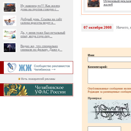
Огромный рекламн
жалоб
Ну наконец-то!!! Как жилец
дома на против говорю с
...
Добрый день. Ссылка на сайт
салона красоты ведет к
...
07 октября 2008
Ничего, 
Да, у меня тоже был печальный
опыт, когда горе-пер
...
Видно же, что специально
снимали по фильму. Даже р
...
Имя:
Комментарий:
Ночь пожирателей рекламы
Опубликованные сообщения являют
Редакция за размещенные сообщени
Проверка: