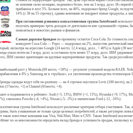
стоимости лидирующих брендов. Так, цена торговой марки Coca-cola снизилас
не изменив свою позицию, подешевел более, чем на 3 млрд. долл. Из первой 
прибавила в весе 5%. Больше всех, на 46%, подорожал бренд Google, вследств
14% (с 58 на 55 строчку), однако компания не внедряет новые продукты, а л
При составлении рэнкинга консалтинговая группа Interbrand
использует
получать примерно треть доходов от деятельности вне «домашней» страны; бы
появляться в новостях рынков и финансов.
Самым дорогим брендом
по-прежнему остается Coca-Cola. Ее стоимость сок
конкурент Coca-Cola — Pepsi — подорожал на 2%, выпустив диетический напи
оторый, несмотря на агрессию Google (24 место; 12,4 млрд. долл., + 46%) и Apple (39 м
енда упала почти на 3 млрд. долл. и составила чуть менее 57 млрд. долл. IBM удержива
ovo, IBM сменил ориентацию на крупные корпоративные продукты. Так среди российс
аибольший рост у Motorola (69 место, +18%) — результат успешной модели RAZR. Nok
рибавления в 8% у Samsung не в «трубках», а в увеличении производства телевизоров 
ренды одежды ведут себя по-разному — на 4 строчки опустился Levis (100 место), на 2 
on (17место; +1) и Channel (61место; +4).
ют и поднимаются в рейтинге: Audi (+5; 13%), BMW (+1; 15%), Hyundai (+9; 17%), Merc
); снизились Porsche (-4; +4%), Nissan (-5; -3%) и значительно Ford (-12; -16%).
нсалтинговая группа Interbrand использует различные критерии отбора участников. Так
раны; быть узнаваемым не только среди целевых потребителей; а также регулярно появл
 такие известные компании как Visa, Wal-Mart, Mars и CNN. Также Interbrand исключае
йтинг из-за невозможности определить вклад бренда в успешность продаж, поскольку к