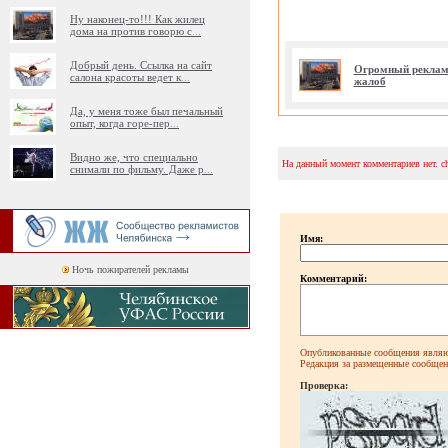
Ну наконец-то!!! Как жилец
дома на против говорю с
...
Добрый день. Ссылка на сайт
Огромный рекламн
салона красоты ведет к
...
жалоб
Да, у меня тоже был печальный
опыт, когда горе-пер
...
Видно же, что специально
На данный момент комментариев нет. c
снимали по фильму. Даже р
...
Имя:
Ночь пожирателей рекламы
Комментарий:
Опубликованные сообщения являют
Редакция за размещенные сообщени
Проверка: