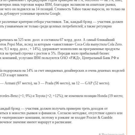
ь по сравнению с предыдущим годом примерно на 1%, Microsoft — на 5%, Intel,
пятерки лишь торговая марка IBM, благодаря экспансии на азиатские рынки,
ие чего он поднялся на 14 позиций. Стоимость Yahoo также выросла, но только на
ишь дублирует успешные проекты Google.
 различные критерии отбора участников. Так, каждый брэнд — участник должен
ть узнаваемым не только среди целевых потребителей; а также регулярно
ратилась на 525 млн. долл. и составила 67 млрд. долл. А самый ближайший
ток Pepsi Max, вслед за которым «завистливая» Coca-Cola выпустила Cola Zero.
есто; 9,1 млрд. долл.; + 14%), удерживает монополию на программные продукты
ется на третьей строчке с ростом в 5%. Передав мало прибыльный бизнес
ких компаний, услугами IBM пользуются ОАО «РЖД», Центральный Банк РФ и
ia подорожала на 14% за счет имиджевых дизайнерских и очень дешевых моделей
LCD и карт памяти.
— Armani (97 место), на 3 — Prada (96 место), на 12 — GAP (52 место).
edes-Benz (+1; 9%) и Toyota (+2; +12%); не изменили позиции Honda (19 место;
, каждый брэнд — участник должен получать примерно треть доходов от
яться в новостях рынков и финансов. Согласно методике, отсутствие одного или
т «материнские» компании, поэтому в рэнкинг не входит Procter & Gamble.
лючевое значение имеют маршрут и расписание.
Businessweek