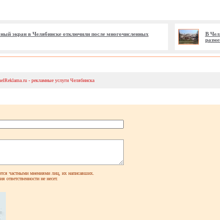
ый экран в Челябинске отключили после многочисленных
В Чел
разме
helReklama.ru - рекламные услуги Челябинска
ся частными мнениями лиц, их написавших.
я ответственности не несет.