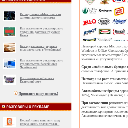
Исследование эффективности
запоминаемости рекламы
Как эффективно рекламировать
услуги по доставке грузов из
Китая
Как эффективно продавать
На второй строчке Microsort, к
пиломатериалы в Челябинске?
Windows и Office. Стоимость бр
персональных компьютеров Len
компания «Сургутнефтегаз».
Как эффективно рекламировать
строительство бассейнов в
Среди «мобильных» брендов
н
Челябинске?
сотовых телефонов. А причина п
Изготовление табличек в
Несмотря на рост стоимости,
б
Екатеринбурге
Незначительно вырос Louis Vuitt
Автомобильные бренды
дорожа
Пришлите вашу новость!
+8%), Volkswagen (56 место; + 7%
При составлении рэнкинга
ко
деятельности вне «домашней» ст
нескольких критериев исключают
Авиакомпании не включены в ре
Первый танец наполнит вашу
новую жизнь положительн
...