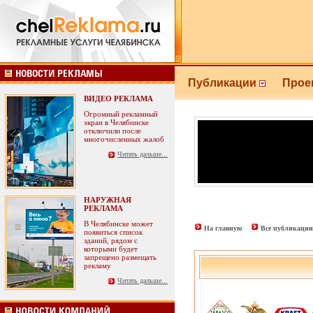
Публикации
Прое
ВИДЕО РЕКЛАМА
Огромный рекламный
экран в Челябинске
отключили после
многочисленных жалоб
Читать дальше...
НАРУЖНАЯ
РЕКЛАМА
В Челябинске может
На главную
Все публикации
появиться список
зданий, рядом с
которыми будет
запрещено размещать
рекламу
Читать дальше...