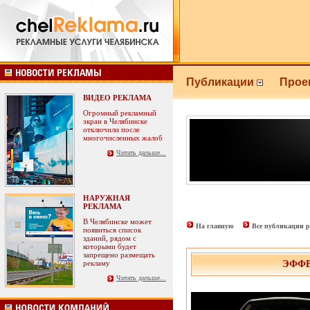
Публикации
Прое
ВИДЕО РЕКЛАМА
Огромный рекламный
экран в Челябинске
отключили после
многочисленных жалоб
Читать дальше...
НАРУЖНАЯ
РЕКЛАМА
В Челябинске может
На главную
Все публикации р
появиться список
зданий, рядом с
которыми будет
запрещено размещать
рекламу
ЭФФЕ
Читать дальше...