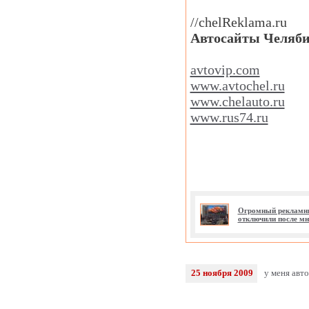
//chelReklama.ru
Автосайты Челяби
avtovip.com
www.avtochel.ru
www.chelauto.ru
www.rus74.ru
Огромный рекламны
отключили после м
25 ноября 2009
у меня авт