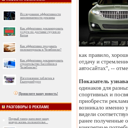
Исследование эффективности
запоминаемости рекламы
Как эффективно рекламировать
услуги по доставке грузов из
Китая
Как эффективно продавать
пиломатериалы в Челябинске?
как правило, хорош
отдачу и стремлени
Как эффективно рекламировать
строительство бассейнов в
автосайтах", -- отм
Челябинске?
Изготовление табличек в
Показатель узнава
Екатеринбурге
одинаков для разны
спортивных и посвя
Пришлите вашу новость!
приобрести реклами
возникало именно у
видели соответству
Первый танец наполнит вашу
ранее полученные о
новую жизнь положительн
...
конкретные потреби