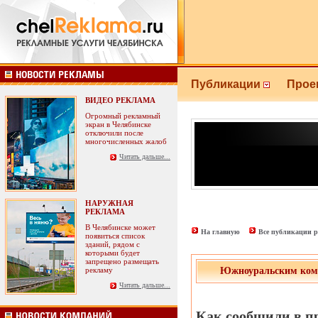
Публикации
Прое
ВИДЕО РЕКЛАМА
Огромный рекламный
экран в Челябинске
отключили после
многочисленных жалоб
Читать дальше...
НАРУЖНАЯ
РЕКЛАМА
В Челябинске может
На главную
Все публикации р
появиться список
зданий, рядом с
которыми будет
запрещено размещать
рекламу
Южноуральским комм
Читать дальше...
Как сообщили в п