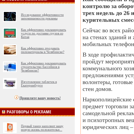
контролю за оборо
трех недель до 26
Исследование эффективности
запоминаемости рекламы
курительных смес
Сейчас во всех рай
Как эффективно рекламировать
услуги по доставке грузов из
на стенах зданий и
Китая
мобильных телефон
Как эффективно продавать
пиломатериалы в Челябинске?
В ходе профилактич
пройдут мероприят
Как эффективно рекламировать
строительство бассейнов в
коммунального хозя
Челябинске?
предложениями уст
волонтеры, готовые
Изготовление табличек в
Екатеринбурге
стен домов.
Пришлите вашу новость!
Наркополицейские 
предмет торговли з
самодельной реклам
и психотропных веще
юридических лиц – 
Первый танец наполнит вашу
новую жизнь положительн
...