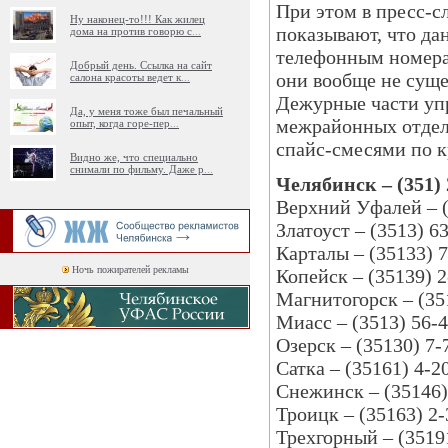
При этом в пресс-с
Ну наконец-то!!! Как жилец
показывают, что да
дома на против говорю с
...
телефонным номерам
Добрый день. Ссылка на сайт
они вообще не суще
салона красоты ведет к
...
Дежурные части уп
Да, у меня тоже был печальный
межрайонных отдел
опыт, когда горе-пер
...
спайс-смесями по 
Видно же, что специально
снимали по фильму. Даже р
...
Челябинск – (351) 
Верхний Уфалей – (
Златоуст – (3513) 6
Карталы – (35133) 7
Ночь пожирателей рекламы
Копейск – (35139) 2
Магнитогорск – (35
Миасс – (3513) 56-
Озерск – (35130) 7-
Сатка – (35161) 4-2
Снежинск – (35146)
Троицк – (35163) 2-
Трехгорный – (35191