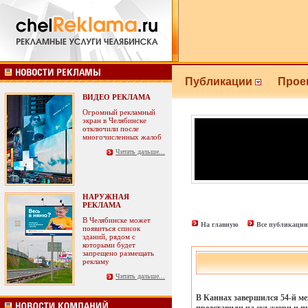
Публикации
Прое
ВИДЕО РЕКЛАМА
Огромный рекламный
экран в Челябинске
отключили после
многочисленных жалоб
Читать дальше...
НАРУЖНАЯ
РЕКЛАМА
В Челябинске может
На главную
Все публикации
появиться список
зданий, рядом с
которыми будет
запрещено размещать
рекламу
Читать дальше...
В Каннах завершился 54-й ме