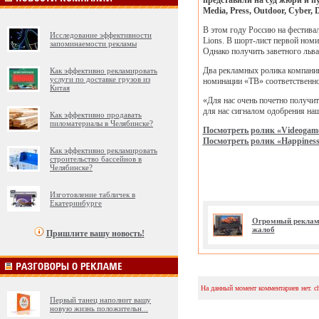
представили на суд жюри и п
Media, Press, Outdoor, Cyber
В этом году Россию на фестивал
Исследование эффективности
Lions. В шорт-лист первой номи
запоминаемости рекламы
Однако получить заветного льва
Два рекламных ролика компании
Как эффективно рекламировать
услуги по доставке грузов из
номинации «ТВ» соответственно.
Китая
«Для нас очень почетно получит
для нас сигналом одобрения на
Как эффективно продавать
пиломатериалы в Челябинске?
Посмотреть ролик «Videogam
Посмотреть ролик «Happiness
Как эффективно рекламировать
строительство бассейнов в
Челябинске?
Изготовление табличек в
Екатеринбурге
Огромный рекламн
жалоб
Пришлите вашу новость!
На данный момент комментариев нет. c
Первый танец наполнит вашу
новую жизнь положительн
...