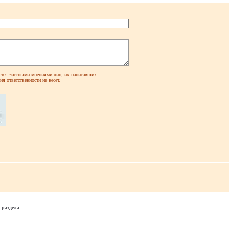
ся частными мнениями лиц, их написавших.
я ответственности не несет.
 раздела