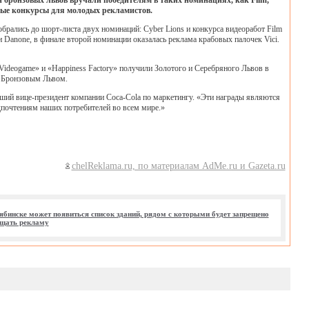
 бронзовых львов вручали победителям в таких номинациях, как Film,
льные конкурсы для молодых рекламистов.
обрались до шорт-листа двух номинаций: Cyber Lions и конкурса видеоработ Film
 Danone, в финале второй номинации оказалась реклама крабовых палочек Vici.
ideogame» и «Happiness Factory» получили Золотого и Серебряного Львов в
на Бронзовым Львом.
рший вице-президент компании Coca-Cola по маркетингу. «Эти награды являются
дпочтениям наших потребителей во всем мире.»
chelReklama.ru, по материалам AdMe.ru и Gazeta.ru
ябинске может появиться список зданий, рядом с которыми будет запрещено
щать рекламу