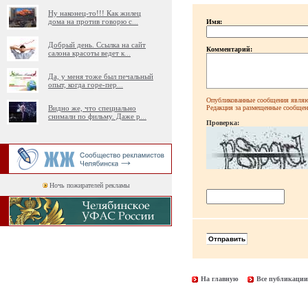
Ну наконец-то!!! Как жилец
дома на против говорю с
...
Имя:
Добрый день. Ссылка на сайт
Комментарий:
салона красоты ведет к
...
Да, у меня тоже был печальный
опыт, когда горе-пер
...
Опубликованные сообщения являют
Видно же, что специально
Редакция за размещенные сообщени
снимали по фильму. Даже р
...
Проверка:
Ночь пожирателей рекламы
На главную
Все публикации