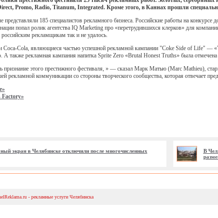
ублики престижного фестиваля 25 тысяч рекламных работ. Золотых, cеребряных и
, Direct, Promo, Radio, Titanum, Integrated. Кроме этого, в Каннах прошли специа
е представляли 185 специалистов рекламного бизнеса. Российские работы на конкурсе д
нации попал ролик агентства IQ Marketing про «перетрудившихся клерков» для компании
 российским рекламщикам так и не удалось.
 Coca-Cola, являющиеся частью успешной рекламной кампании "Coke Side of Life" — «V
 А также рекламная кампания напитка Sprite Zero «Brutal Honest Truths» была отмече
ь признание этого престижного фестиваля, » — сказал Марк Матью (Marc Mathieu), ста
шей рекламной коммуникации со стороны творческого сообщества, которая отвечает пре
e»
 Factory»
ый экран в Челябинске отключили после многочисленных
В Чел
разме
helReklama.ru - рекламные услуги Челябинска