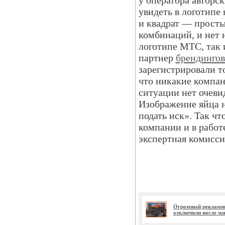
у оператора автор­
увидеть в логотипе
и квадрат — просты
комбинаций, и нет н
логотипе МТС, так 
партнер
брендингов
зарегистрировали т
что никакие компан
ситуации нет очеви
Изображение яйца н
подать иск». Так чт
компании и в работ
экспертная комисси
Огромный рекламны
отключили после м