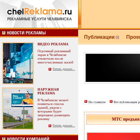
Публикации
Прое
ВИДЕО РЕКЛАМА
Огромный рекламный
экран в Челябинске
отключили после
многочисленных жалоб
Читать дальше...
НАРУЖНАЯ
РЕКЛАМА
В Челябинске может
На главную
Все публикации р
появиться список
зданий, рядом с
которыми будет
запрещено размещать
рекламу
МТС предъяви
Читать дальше...