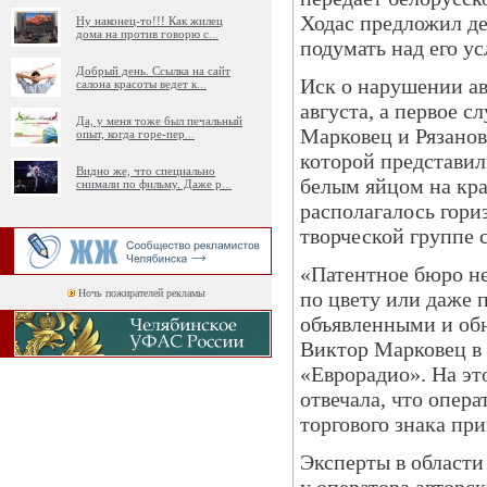
Ходас предложил де
Ну наконец-то!!! Как жилец
дома на против говорю с
...
подумать над его у
Добрый день. Ссылка на сайт
Иск о нарушении ав
салона красоты ведет к
...
августа, а первое с
Да, у меня тоже был печальный
Марковец и Рязанов
опыт, когда горе-пер
...
которой представил
Видно же, что специально
белым яйцом на кра
снимали по фильму. Даже р
...
располагалось гори
творческой группе 
«Патентное бюро не
Ночь пожирателей рекламы
по цвету или даже 
объявленными и об
Виктор Марковец в 
«Еврорадио». На эт
отвечала, что опера
торгового знака пр
Эксперты в области 