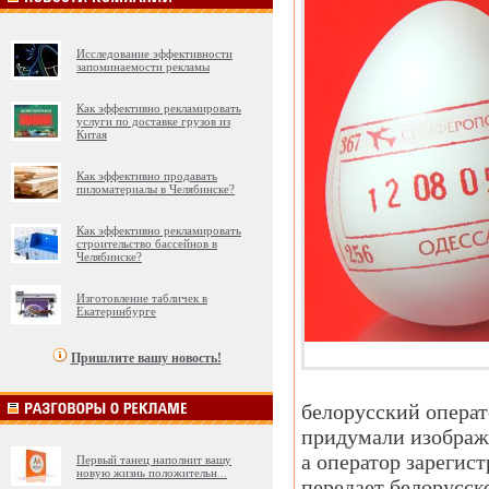
Исследование эффективности
запоминаемости рекламы
Как эффективно рекламировать
услуги по доставке грузов из
Китая
Как эффективно продавать
пиломатериалы в Челябинске?
Как эффективно рекламировать
строительство бассейнов в
Челябинске?
Изготовление табличек в
Екатеринбурге
Пришлите вашу новость!
белорусский операт
придумали изображе
а оператор зарегис
Первый танец наполнит вашу
новую жизнь положительн
...
передает белорусск