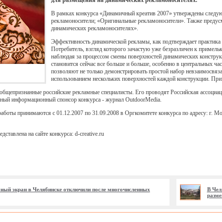
для размещения на динамических рекламоносителях.
В рамках конкурса «Динамичный креатив 2007» утверждены следу
рекламоносители; «Оригинальные рекламоносители». Также преду
динамических рекламоносителях».
Эффективность динамической рекламы, как подтверждает практика м
Потребитель, взгляд которого зачастую уже безразличен к примел
наблюдая за процессом смены поверхностей динамических констру
становится сейчас все больше и больше, особенно в центральных ч
позволяют не только демонстрировать простой набор невзаимосвяз
использованием нескольких поверхностей каждой конструкции. Прив
общепризнанные российские рекламные специалисты. Его проводят Российская ассоциа
ный информационный спонсор конкурса - журнал OutdoorMedia.
работы принимаются с 01.12.2007 по 31.09.2008 в Оргкомитете конкурса по адресу: г. Мос
тавлена на сайте конкурса: d-creative.ru
ый экран в Челябинске отключили после многочисленных
В Чел
разме