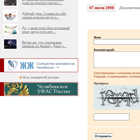
дома на против говорю с
...
07 июля 2008
Динамичный
Добрый день. Ссылка на сайт
салона красоты ведет к
...
Да, у меня тоже был печальный
опыт, когда горе-пер
...
Имя:
Видно же, что специально
снимали по фильму. Даже р
...
Комментарий:
Опубликованные сообщения являют
Редакция за размещенные сообщени
Ночь пожирателей рекламы
Проверка: