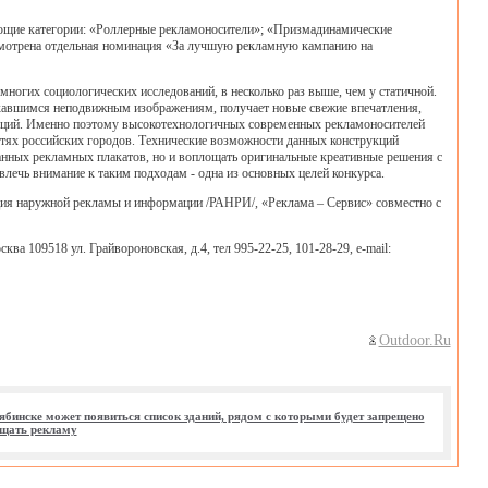
ющие категории: «Роллерные рекламоносители»; «Призмадинамические
смотрена отдельная номинация «За лучшую рекламную кампанию на
ногих социологических исследований, в несколько раз выше, чем у статичной.
ькавшимся неподвижным изображениям, получает новые свежие впечатления,
кций. Именно поэтому высокотехнологичных современных рекламоносителей
астях российских городов. Технические возможности данных конструкций
анных рекламных плакатов, но и воплощать оригинальные креативные решения с
лечь внимание к таким подходам - одна из основных целей конкурса.
ция наружной рекламы и информации /РАНРИ/, «Реклама – Сервис» совместно с
ква 109518 ул. Грайвороновская, д.4, тел 995-22-25, 101-28-29, e-mail:
Outdoor.Ru
ябинске может появиться список зданий, рядом с которыми будет запрещено
щать рекламу