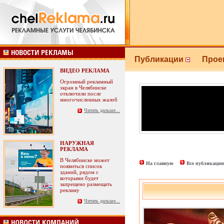
Публикации
Прое
ВИДЕО РЕКЛАМА
Огромный рекламный
экран в Челябинске
отключили после
многочисленных жалоб
Читать дальше...
НАРУЖНАЯ
РЕКЛАМА
В Челябинске может
На главную
Все публикации
появиться список
зданий, рядом с
которыми будет
запрещено размещать
рекламу
Читать дальше...