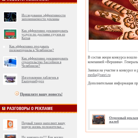
Исследование эффективности
запоминаемости рекламы
Как эффективно рекламировать
услуги по доставке грузов из
Китая
Как эффективно продавать
пиломатериалы в Челябинске?
В состав жюри конкурса вошли 
Как эффективно рекламировать
компанией «Вершина». Генераль
строительство бассейнов в
Челябинске?
Заявки на участие в конкурсе и 
media@ranri.ru
Изготовление табличек в
Екатеринбурге
Дополнительная информация предс
Пришлите вашу новость!
Огромный рекламн
жалоб
Первый танец наполнит вашу
новую жизнь положительн
...
Ну наконец-то!!! Как жилец