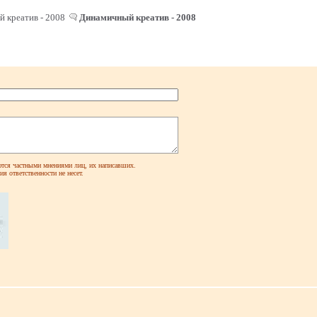
 креатив - 2008
Динамичный креатив - 2008
ся частными мнениями лиц, их написавших.
я ответственности не несет.