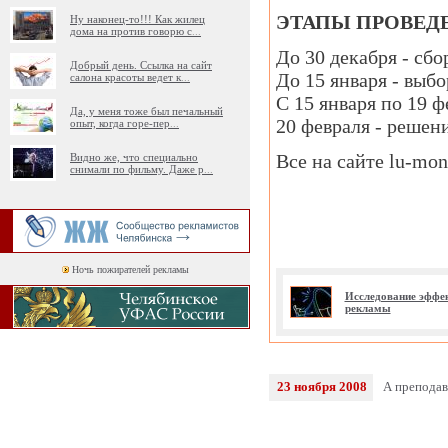
ЭТАПЫ ПРОВЕД
Ну наконец-то!!! Как жилец
дома на против говорю с
...
До 30 декабря - сбо
Добрый день. Ссылка на сайт
До 15 января - выб
салона красоты ведет к
...
С 15 января по 19 ф
Да, у меня тоже был печальный
20 февраля - решен
опыт, когда горе-пер
...
Все на сайте lu-mon
Видно же, что специально
снимали по фильму. Даже р
...
Ночь пожирателей рекламы
Исследование эффе
рекламы
23 ноября 2008
А преподав