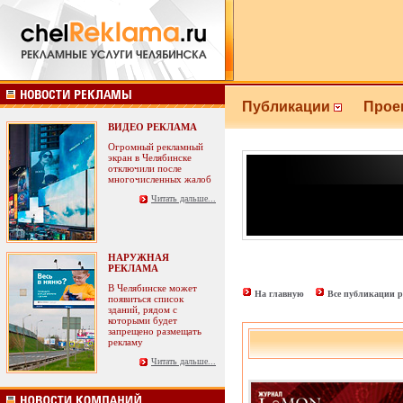
Публикации
Прое
ВИДЕО РЕКЛАМА
Огромный рекламный
экран в Челябинске
отключили после
многочисленных жалоб
Читать дальше...
НАРУЖНАЯ
РЕКЛАМА
В Челябинске может
На главную
Все публикации р
появиться список
зданий, рядом с
которыми будет
запрещено размещать
рекламу
Читать дальше...