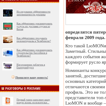
Исследование эффективности
запоминаемости рекламы
Как эффективно рекламировать
услуги по доставке грузов из
Китая
определятся пятер
февраля 2009 года.
Как эффективно продавать
пиломатериалы в Челябинске?
Кто такой LюMONис
Как эффективно рекламировать
Заметный. Стильный
строительство бассейнов в
каждого события жи
Челябинске?
формирует русло яр
Изготовление табличек в
Екатеринбурге
Номинанты конкурс
занятий, достигшие
Пришлите вашу новость!
основных категорий
отличаются своими
профиль. Это не то
представители топ-
Первый танец наполнит вашу
LюMON и вообще —
новую жизнь положительн
...