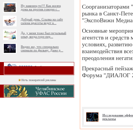
Соорганизаторами 
Ну наконец-то!!! Как жилец
дома на против говорю с
...
рынка в Санкт-Пете
"ЭкспоВижн Медиа"
Добрый день. Ссылка на сайт
салона красоты ведет к
...
Основные мероприя
Да, у меня тоже был печальный
агентств и средст
опыт, когда горе-пер
...
условиях, развитию
Видно же, что специально
взаимодействия все
снимали по фильму. Даже р
...
преодоления негат
Прекрасный пейзаж,
Форума "ДИАЛОГ 20
Ночь пожирателей рекламы
Исследование эффе
рекламы