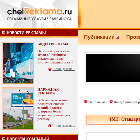
Публикации
Прое
ВИДЕО РЕКЛАМА
Огромный рекламный
экран в Челябинске
отключили после
многочисленных жалоб
Читать дальше...
НАРУЖНАЯ
РЕКЛАМА
В Челябинске может
На главную
Все публикации р
появиться список
зданий, рядом с
которыми будет
запрещено размещать
рекламу
1МТ: Стандарт
Читать дальше...