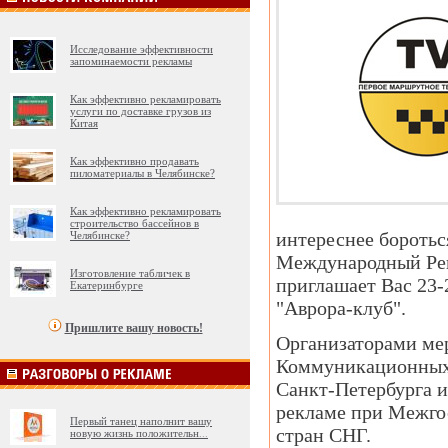
Исследование эффективности
запоминаемости рекламы
Как эффективно рекламировать
услуги по доставке грузов из
Китая
Как эффективно продавать
пиломатериалы в Челябинске?
Как эффективно рекламировать
строительство бассейнов в
интереснее боротьс
Челябинске?
Международный Рек
Изготовление табличек в
приглашает Вас 23-
Екатеринбурге
"Аврора-клуб".
Пришлите вашу новость!
Организаторами ме
Коммуникационных 
Санкт-Петербурга и
рекламе при Межго
Первый танец наполнит вашу
стран СНГ.
новую жизнь положительн
...