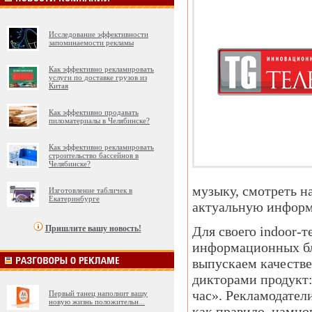
Исследование эффективности
запоминаемости рекламы
Как эффективно рекламировать
услуги по доставке грузов из
Китая
Как эффективно продавать
пиломатериалы в Челябинске?
Как эффективно рекламировать
строительство бассейнов в
Челябинске?
музыку, смотреть н
Изготовление табличек в
Екатеринбурге
актуальную информ
Пришлите вашу новость!
Для своего indoor-
информационных бл
выпускаем качеств
дикторами продукт:
час». Рекламодатели
Первый танец наполнит вашу
новую жизнь положительн
...
как правило, намно