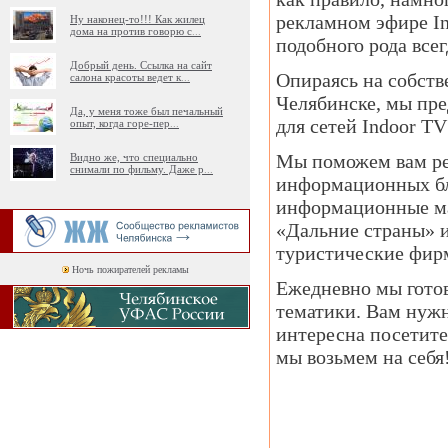
рекламном эфире In
Ну наконец-то!!! Как жилец
дома на против говорю с
...
подобного рода все
Добрый день. Ссылка на сайт
Опираясь на собств
салона красоты ведет к
...
Челябинске, мы пре
Да, у меня тоже был печальный
для сетей Indoor TV
опыт, когда горе-пер
...
Мы поможем вам ре
Видно же, что специально
снимали по фильму. Даже р
...
информационных бло
информационные ма
«Дальние страны» и
туристические фирмы
Ночь пожирателей рекламы
Ежедневно мы готов
тематики. Вам нужн
интересна посетите
мы возьмем на себя