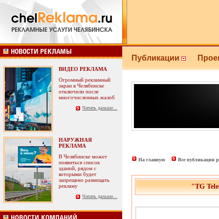
Публикации
Прое
ВИДЕО РЕКЛАМА
Огромный рекламный
экран в Челябинске
отключили после
многочисленных жалоб
Читать дальше...
НАРУЖНАЯ
РЕКЛАМА
В Челябинске может
На главную
Все публикации р
появиться список
зданий, рядом с
которыми будет
запрещено размещать
рекламу
"TG Tel
Читать дальше...