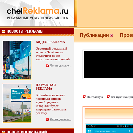
Публикации
Прое
ВИДЕО РЕКЛАМА
Огромный рекламный
экран в Челябинске
отключили после
многочисленных жалоб
Читать дальше...
НАРУЖНАЯ
РЕКЛАМА
В Челябинске может
На главную
Все публикации
появиться список
зданий, рядом с
которыми будет
запрещено размещать
рекламу
Читать дальше...