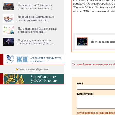
а также несколько городов за 
Ну наконец-то!!! Как жилец
Windows Mobile, Symbian и в в
дома на против говорю с
...
версии 2ГИС составляет более 1
Добрый день. Ссылка на сайт
салона красоты ведет к
...
Да, у меня тоже был печальный
опыт, когда горе-пер
...
Видно же, что специально
Исследование эфф
снимали по фильму. Даже р
...
На данный момент комментариев нет. c
Ночь пожирателей рекламы
Имя:
Комментарий:
Опубликованные сообщения являют