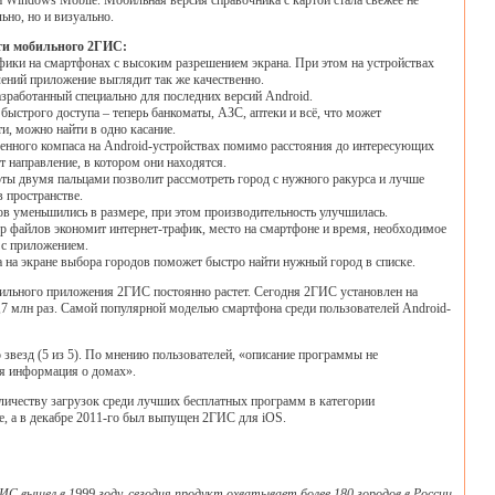
и Windows Mobile. Мобильная версия справочника с картой стала свежее не
ьно, но и визуально.
ти мобильного 2ГИС:
фики на смартфонах с высоким разрешением экрана. При этом на устройствах
ний приложение выглядит так же качественно.
азработанный специально для последних версий Android.
быстрого доступа – теперь банкоматы, АЗС, аптеки и всё, что может
и, можно найти в одно касание.
енного компаса на Android-устройствах помимо расстояния до интересующих
т направление, в котором они находятся.
ты двумя пальцами позволит рассмотреть город с нужного ракурса и лучше
в пространстве.
ов уменьшились в размере, при этом производительность улучшилась.
 файлов экономит интернет-трафик, место на смартфоне и время, необходимое
 с приложением.
а на экране выбора городов поможет быстро найти нужный город в списке.
ильного приложения 2ГИС постоянно растет. Сегодня 2ГИС установлен на
1,7 млн раз. Самой популярной моделью смартфона среди пользователей Android-
везд (5 из 5). По мнению пользователей, «описание программы не
вся информация о домах».
личеству загрузок среди лучших бесплатных программ в категории
 а в декабре 2011-го был выпущен 2ГИС для iOS.
 вышел в 1999 году, сегодня продукт охватывает более 180 городов в России,