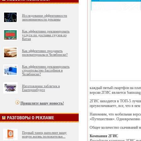
Исследование эффективности
запоминаемости рекламы
Как эффективно рекламировать
услуги по доставке грузов из
Китая
Как эффективно продавать
пиломатериалы в Челябинске?
Как эффективно рекламировать
строительство бассейнов в
Челябинске?
Изготовление табличек в
каждый пятый смартфон на платф
Екатеринбурге
версии 2ГИС является Samsun
2ГИС находится в ТОП-5 лучших
Пришлите вашу новость!
преувеличивает», все, что в не
Напомним, что мобильная верси
«Путешествия». Одновременно 
Общее количество скачиваний м
Первый танец наполнит вашу
Компания 2ГИС
новую жизнь положительн
...
Российская компания 2ГИС выпу