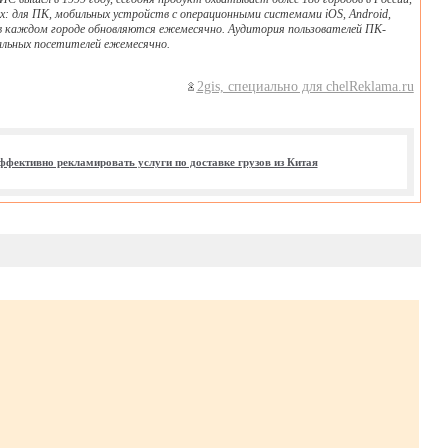
х: для ПК, мобильных устройств с операционными системами iOS, Android,
 и в каждом городе обновляются ежемесячно. Аудитория пользователей ПК-
икальных посетителей ежемесячно.
2gis, специально для chelReklama.ru
ффективно рекламировать услуги по доставке грузов из Китая