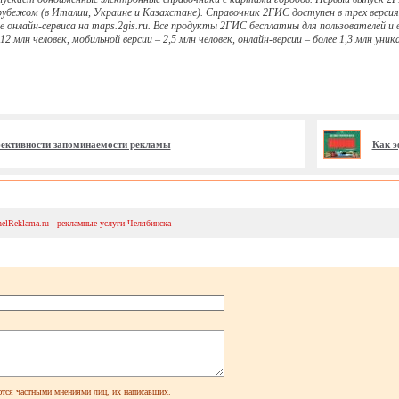
рубежом (в Италии, Украине и Казахстане). Справочник 2ГИС доступен в трех версия
иде онлайн-сервиса на maps.2gis.ru. Все продукты 2ГИС бесплатны для пользователей
2 млн человек, мобильной версии – 2,5 млн человек, онлайн-версии – более 1,3 млн ун
ективности запоминаемости рекламы
Как э
helReklama.ru - рекламные услуги Челябинска
ся частными мнениями лиц, их написавших.