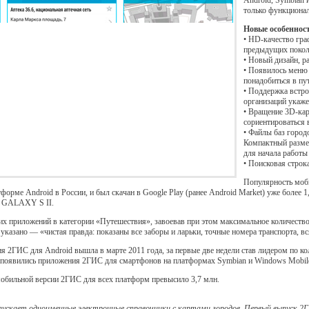
Android, Symbian 
только функционал
Новые особеннос
• HD-качество гра
предыдущих поколе
• Новый дизайн, р
• Появилось меню 
понадобиться в пут
• Поддержка встро
организаций укаже
• Вращение 3D-кар
сориентироваться 
• Файлы баз город
Компактный размер
для начала работы
• Поисковая строк
Популярность моб
орме Android в России, и был скачан в Google Play (ранее Android Market) уже более 
g GALAXY S II.
 приложений в категории «Путешествия», завоевав при этом максимальное количество з
м указано — «чистая правда: показаны все заборы и ларьки, точные номера транспорта, 
я 2ГИС для Android вышла в марте 2011 года, за первые две недели став лидером по ко
появились приложения 2ГИС для смартфонов на платформах Symbian и Windows Mobile,
обильной версии 2ГИС для всех платформ превысило 3,7 млн.
скает одноименные электронные справочники с картами городов. Первый выпуск 2ГИС