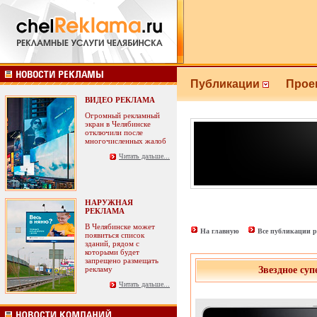
Публикации
Прое
ВИДЕО РЕКЛАМА
Огромный рекламный
экран в Челябинске
отключили после
многочисленных жалоб
Читать дальше...
НАРУЖНАЯ
РЕКЛАМА
В Челябинске может
На главную
Все публикации р
появиться список
зданий, рядом с
которыми будет
запрещено размещать
рекламу
Звездное су
Читать дальше...