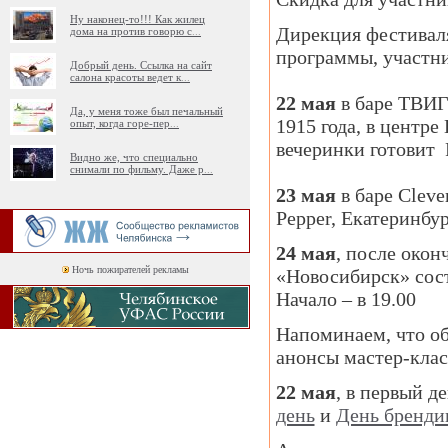
Ну наконец-то!!! Как жилец
Дирекция фестиваля
дома на против говорю с
...
программы, участни
Добрый день. Ссылка на сайт
салона красоты ведет к
...
22 мая
в баре ТВИГ
Да, у меня тоже был печальный
1915 года, в центр
опыт, когда горе-пер
...
вечеринки готовит 
Видно же, что специально
снимали по фильму. Даже р
...
23 мая
в баре Cleve
Pepper, Екатеринбур
24 мая
, после окон
Ночь пожирателей рекламы
«Новосибирск» сос
Начало – в 19.00
Напоминаем, что об
анонсы мастер-клас
22 мая
, в первый 
день
и
День бренди