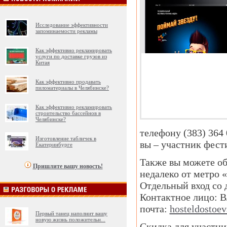
Исследование эффективности
запоминаемости рекламы
Как эффективно рекламировать
услуги по доставке грузов из
Китая
Как эффективно продавать
пиломатериалы в Челябинске?
Как эффективно рекламировать
строительство бассейнов в
Челябинске?
телефону (383) 364 
Изготовление табличек в
вы – участник фест
Екатеринбурге
Также вы можете об
Пришлите вашу новость!
недалеко от метро 
Отдельный вход со д
Контактное лицо: В
почта:
hosteldostoe
Первый танец наполнит вашу
новую жизнь положительн
...
Скидка для участник