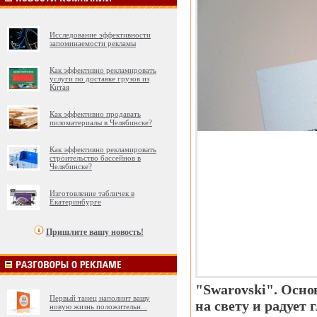
Исследование эффективности
запоминаемости рекламы
Как эффективно рекламировать
услуги по доставке грузов из
Китая
Как эффективно продавать
пиломатериалы в Челябинске?
Как эффективно рекламировать
строительство бассейнов в
Челябинске?
Изготовление табличек в
Екатеринбурге
Пришлите вашу новость!
"Swarovski". Осно
Первый танец наполнит вашу
на свету и радует 
новую жизнь положительн
...