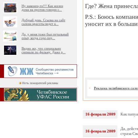
Где? Жена принесла
Ну наконец-то!!! Как жилец
дома на против говорю с
...
P.S.: Боюсь компани
Добрый день. Ссылка на сайт
уносит их в больши
салона красоты ведет к
...
Да, у меня тоже был печальный
опыт, когда горе-пер
...
Видно же, что специально
снимали по фильму. Даже р
...
Ночь пожирателей рекламы
Реклама челябинского сало
16 февраля 2009
Как папуа
Да, дейст
16 февраля 2009
страза Св