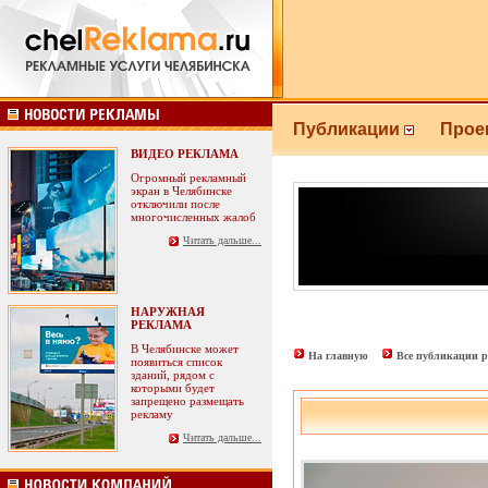
Публикации
Прое
ВИДЕО РЕКЛАМА
Огромный рекламный
экран в Челябинске
отключили после
многочисленных жалоб
Читать дальше...
НАРУЖНАЯ
РЕКЛАМА
В Челябинске может
На главную
Все публикации р
появиться список
зданий, рядом с
которыми будет
запрещено размещать
рекламу
Читать дальше...